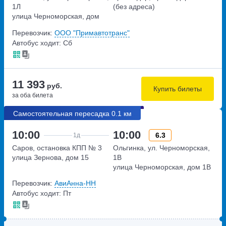
1Л
(без адреса)
улица Черноморская, дом
1Л
Перевозчик:
ООО "Примавтотранс"
Автобус ходит: Сб
11 393
руб.
Купить билеты
за оба билета
Самостоятельная пересадка 0.1 км
10:00
10:00
6.3
1д
Саров, остановка КПП № 3
Ольгинка, ул. Черноморская,
улица Зернова, дом 15
1В
улица Черноморская, дом 1В
Перевозчик:
АвиАнна-НН
Автобус ходит: Пт