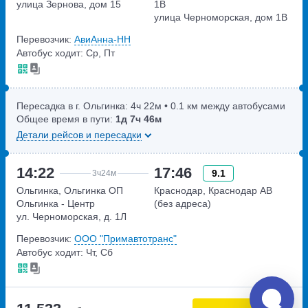
улица Зернова, дом 15
1В
улица Черноморская, дом 1В
Перевозчик:
АвиАнна-НН
Автобус ходит: Ср, Пт
Пересадка в г. Ольгинка:
4ч
22м
• 0.1 км между автобусами
Общее время в пути:
1д
7ч
46м
Детали рейсов и пересадки
14:22
17:46
9.1
3ч
24м
Ольгинка, Ольгинка ОП
Краснодар, Краснодар АВ
Ольгинка - Центр
(без адреса)
ул. Черноморская, д. 1Л
Перевозчик:
ООО "Примавтотранс"
Автобус ходит: Чт, Сб