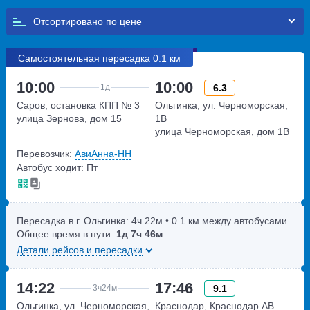
Отсортировано по
Самостоятельная пересадка 0.1 км
10:00
10:00
6.3
1д
Саров, остановка КПП № 3
Ольгинка, ул. Черноморская,
улица Зернова, дом 15
1В
улица Черноморская, дом 1В
Перевозчик:
АвиАнна-НН
Автобус ходит: Пт
Пересадка в г. Ольгинка:
4ч
22м
• 0.1 км между автобусами
Общее время в пути:
1д
7ч
46м
Детали рейсов и пересадки
14:22
17:46
9.1
3ч
24м
Ольгинка, ул. Черноморская,
Краснодар, Краснодар АВ