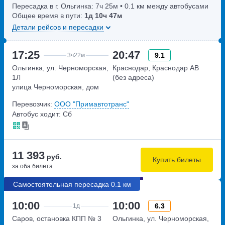
Пересадка в г. Ольгинка:
7ч
25м
• 0.1 км между автобусами
Общее время в пути:
1д
10ч
47м
Детали рейсов и пересадки
17:25
20:47
9.1
3ч
22м
Ольгинка, ул. Черноморская,
Краснодар, Краснодар АВ
1Л
(без адреса)
улица Черноморская, дом
1Л
Перевозчик:
ООО "Примавтотранс"
Автобус ходит: Сб
11 393
руб.
Купить билеты
за оба билета
Самостоятельная пересадка 0.1 км
10:00
10:00
6.3
1д
Саров, остановка КПП № 3
Ольгинка, ул. Черноморская,