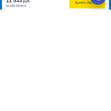
11 533
руб.
Купить билеты
за оба билета
Самостоятельная пересадка 0.1 км
10:00
10:00
6.3
1д
Саров, остановка КПП № 3
Ольгинка, ул. Черноморская,
улица Зернова, дом 15
1В
улица Черноморская, дом 1В
Перевозчик:
АвиАнна-НН
Автобус ходит: Ср, Пт
Пересадка в г. Ольгинка:
7ч
25м
• 0.1 км между автобусами
Общее время в пути:
1д
10ч
47м
Детали рейсов и пересадки
17:25
20:47
9.1
3ч
22м
Ольгинка, Ольгинка ОП
Краснодар, Краснодар АВ
Ольгинка - Центр
(без адреса)