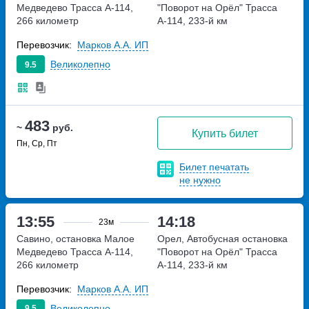
Медведево
Трасса А-114,
"Поворот на Орёл"
Трасса
266 километр
А-114, 233-й км
Перевозчик:
Марков А.А. ИП
Великолепно
9.5
483
~
руб.
Купить билет
Пн, Ср, Пт
Билет печатать
не нужно
13:55
14:18
23м
Савино, остановка Малое
Орел, Автобусная остановка
Медведево
Трасса А-114,
"Поворот на Орёл"
Трасса
266 километр
А-114, 233-й км
Перевозчик:
Марков А.А. ИП
Великолепно
9.5