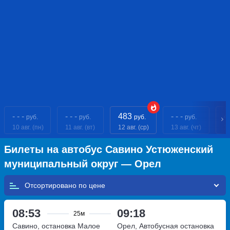
- - -
- - -
483
- - -
4
руб.
руб.
руб.
руб.
10 авг. (пн)
11 авг. (вт)
12 авг. (ср)
13 авг. (чт)
14
Билеты на автобус Савино Устюженский
муниципальный округ — Орел
Отсортировано по
08:53
09:18
25м
Савино, остановка Малое
Орел, Автобусная остановка