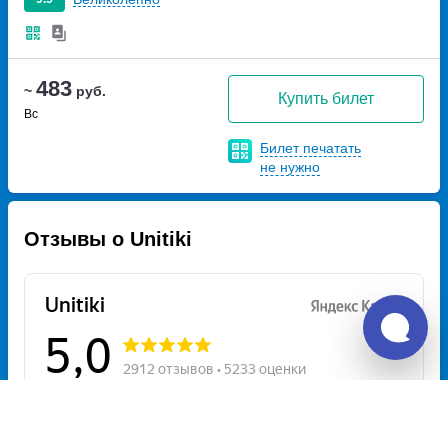
483
~
руб.
Купить билет
Вс
Билет печатать
не нужно
Отзывы о Unitiki