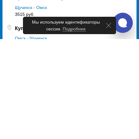
Щучинск - Омск
3515 руб.
Мы используем идентификаторы
Купить билет в Щучинск
сессии.
Подробнее
Омск - Щучинск
3920 руб.
Автовокзалы и автостанции Щучинск
Всего 1 точка отправления
Автовокзал Щучинск
Расписание автобусов Щучинск
Автобусы из Щучинск в Омск
Ежедневно
08:00
08:30
11:45
16:00
16:30
01:00