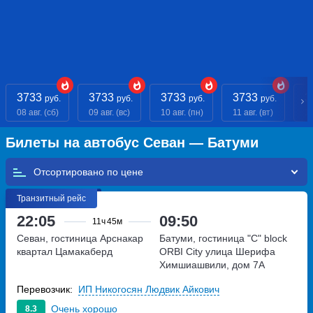
3733
3733
3733
3733
3
руб.
руб.
руб.
руб.
08 авг. (сб)
09 авг. (вс)
10 авг. (пн)
11 авг. (вт)
12
Билеты на автобус Севан — Батуми
Отсортировано по
Транзитный рейс
22:05
09:50
11ч
45м
Севан, гостиница Арснакар
Батуми, гостиница "C" block
квартал Цамакаберд
ORBI City
улица Шерифа
Химшиашвили, дом 7А
Перевозчик:
ИП Никогосян Людвик Айкович
Очень хорошо
8.3