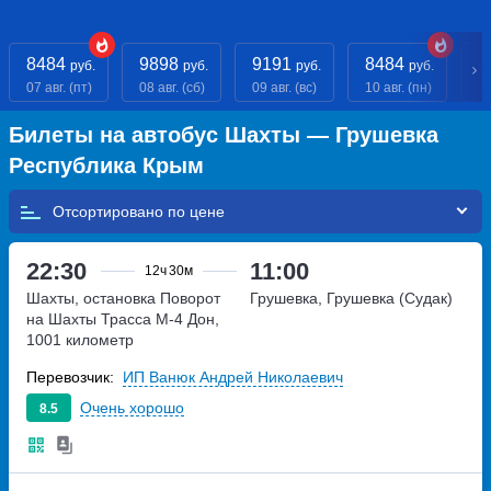
8484
9898
9191
8484
- 
руб.
руб.
руб.
руб.
07 авг. (пт)
08 авг. (сб)
09 авг. (вс)
10 авг. (пн)
11
Билеты на автобус Шахты — Грушевка
Республика Крым
Отсортировано по
22:30
11:00
12ч
30м
Шахты, остановка Поворот
Грушевка, Грушевка (Судак)
на Шахты
Трасса М-4 Дон,
1001 километр
Перевозчик:
ИП Ванюк Андрей Николаевич
Очень хорошо
8.5