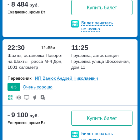
8 484
~
руб.
Купить билет
Ежедневно, кроме Вт
Билет печатать
не нужно
22:30
11:25
12ч
55м
Шахты, остановка Поворот
Грушевка, автостанция
на Шахты
Трасса М-4 Дон,
Грушевка
улица Шоссейная,
1001 километр
дом 11
Перевозчик:
ИП Ванюк Андрей Николаевич
Очень хорошо
8.5
9 100
~
руб.
Купить билет
Ежедневно, кроме Вт
Билет печатать
не нужно