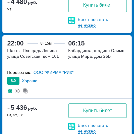
4 480
~
руб.
Купить билет
Чт
Билет печатать
не нужно
22:00
06:15
8ч
15м
Шахты, Площадь Ленина
Кабардинка, стадион Олимп
улица Советская, дом 161
улица Мира, дом 26Б
Перевозчик:
ООО "ФИРМА "РИК"
Хорошо
8.0
5 436
~
руб.
Купить билет
Вт, Чт, Сб
Билет печатать
не нужно