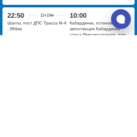
22:50
10:00
11ч
10м
Шахты, пост ДПС
Трасса М-4
Кабардинка, остановка
, 994км
автостанция Кабардинка
улица Революционная, дом
67Б
Перевозчик:
ТК Путёвочка
Очень хорошо
8.1
5 930
~
руб.
Купить билет
Вт, Чт, Пт
Билет печатать
не нужно
Отзывы о Unitiki