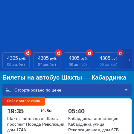
4305
4305
4305
4305
4
руб.
руб.
руб.
руб.
06 авг. (чт)
07 авг. (пт)
08 авг. (сб)
09 авг. (вс)
10
Билеты на автобус Шахты — Кабардинка
Отсортировано по
Рейс с автовокзала
19:35
05:40
10ч
5м
Шахты, автовокзал Шахты
Кабардинка, автостанция
проспект Победа Революции,
Кабардинка
улица
дом 174А
Революционная, дом 67Б