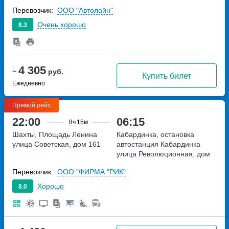
Перевозчик:
ООО "Автолайн"
Очень хорошо
8.3
4 305
~
руб.
Купить билет
Ежедневно
Прямой рейс
22:00
06:15
8ч
15м
Шахты, Площадь Ленина
Кабардинка, остановка
улица Советская, дом 161
автостанция Кабардинка
улица Революционная, дом
67Б
Перевозчик:
ООО "ФИРМА "РИК"
Хорошо
8.0