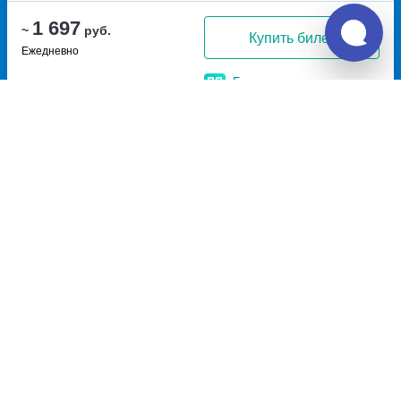
1 697
~
руб.
Купить билет
Ежедневно
Билет печатать
не нужно
Отзывы о Unitiki