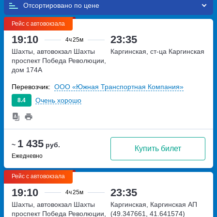
Отсортировано по
Рейс с автовокзала
19:10
23:35
4ч
25м
Шахты, автовокзал Шахты
Каргинская, ст-ца Каргинская
проспект Победа Революции,
дом 174А
Перевозчик:
ООО «Южная Транспортная Компания»
Очень хорошо
8.4
1 435
~
руб.
Купить билет
Ежедневно
Рейс с автовокзала
19:10
23:35
4ч
25м
Шахты, автовокзал Шахты
Каргинская, Каргинская АП
проспект Победа Революции,
(49.347661, 41.641574)