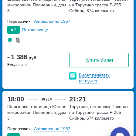
микрорайон Пионерный, дом
на Тарутино
трасса Р-255
3
Сибирь, 674 километр
Перевозчик:
Автоколонна 1967
Потрясающе
8.7
1 386
~
руб.
Купить билет
Ежедневно
Билет печатать
не нужно
18:00
21:21
3ч
21м
Шарыпово, гостиница Южная
Тарутино, остановка Поворот
микрорайон Пионерный, дом
на Тарутино
трасса Р-255
3
Сибирь, 674 километр
Перевозчик:
Автоколонна 1967