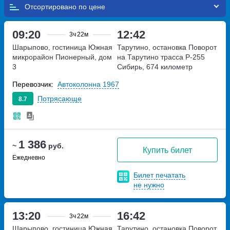
Отсортировано по
09:20
12:42
3ч
22м
Шарыпово, гостиница Южная
Тарутино, остановка Поворот
микрорайон Пионерный, дом
на Тарутино
трасса Р-255
3
Сибирь, 674 километр
Перевозчик:
Автоколонна 1967
Потрясающе
8.7
1 386
~
руб.
Купить билет
Ежедневно
Билет печатать
не нужно
13:20
16:42
3ч
22м
Шарыпово, гостиница Южная
Тарутино, остановка Поворот