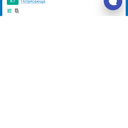
Потрясающе
8.7
1 386
~
руб.
Купить билет
Ежедневно
Билет печатать
не нужно
Отзывы о Unitiki