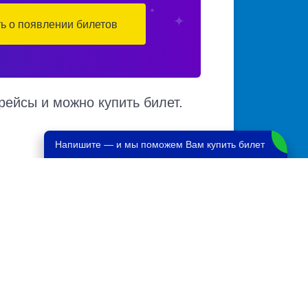
ть о появлении билетов
рейсы и можно купить билет.
Напишите — и мы поможем Вам купить билет
ест в автобусе, автовокзалы отправления и
азличным маршрутам. Доступен также
5320 руб.
11088 руб.
8946 руб.