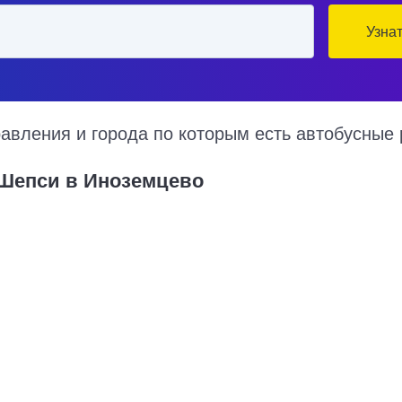
Узна
вления и города по которым есть автобусные 
 Шепси в Иноземцево
на 2026 год, цена билета, информация о перевозчике и наличии м
 курсируют по множеству рейсов из нескольких автовокзалов по р
 и примерный маршрут следования автобуса на карте.
Купить билет в Шепси
5880 руб.
Москва - Шепси
9856 руб.
Санкт-Петербург - Шепси
4480 руб.
Нижний Новгород - Шепси