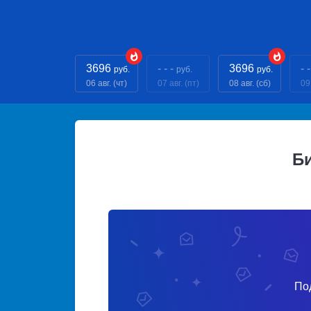
3696
- - -
3696
- -
руб.
руб.
руб.
06 авг. (чт)
07 авг. (пт)
08 авг. (сб)
09 
Б
По