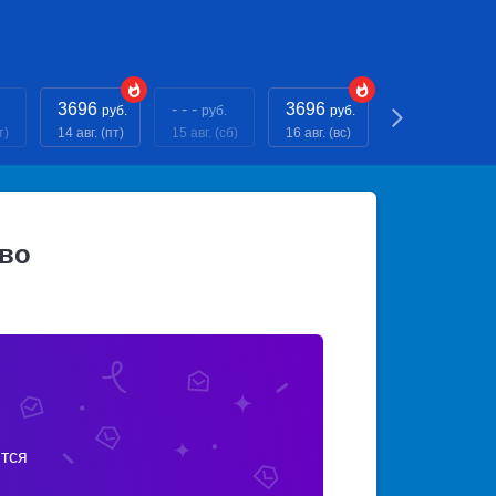
3696
- - -
3696
- - -
руб.
руб.
руб.
руб.
т)
14 авг. (пт)
15 авг. (сб)
16 авг. (вс)
17 авг. (пн)
во
тся