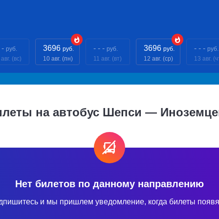
 -
3696
- - -
3696
- - -
руб.
руб.
руб.
руб.
руб.
авг. (вс)
10 авг. (пн)
11 авг. (вт)
12 авг. (ср)
13 авг. (ч
илеты на автобус Шепси — Иноземце
Нет билетов по данному направлению
дпишитесь и мы пришлем уведомление, когда билеты появя