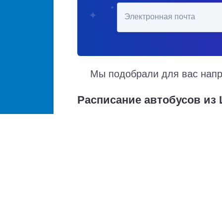
Электронная почта
Мы подобрали для вас напра
Расписание автобусов из
Расписание автобусов Шепси – Иноземцево 
прибытия. Автобусы из Шепси в Иноземцево
график движения, точная стоимость билета
Купить билет из Шепси
Шепси - Москва
Шепси - Нижний Новгород
Шепси - Ростов-на-Дону