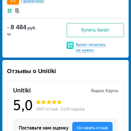
Приемлемо
5.3
8 484
~
руб.
Купить билет
Чт
Билет печатать
не нужно
Отзывы о Unitiki