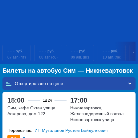
- - -
- - -
- - -
- - -
- 
руб.
руб.
руб.
руб.
07 авг. (пт)
08 авг. (сб)
09 авг. (вс)
10 авг. (пн)
11
Билеты на автобус Сим — Нижневартовск
Отсортировано по
15:00
17:00
1д
2ч
Сим, кафе Октан
улица
Нижневартовск,
Аскарова, дом 122
Железнодорожный вокзал
Нижневартовск
улица
Северная, дом 37
Перевозчик:
ИП Муталапов Рустем Бейдуллович