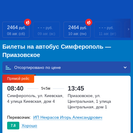
2464
- - -
2464
- - -
2
руб.
руб.
руб.
руб.
08 авг. (сб)
09 авг. (вс)
10 авг. (пн)
11 авг. (вт)
12
Билеты на автобус Симферополь —
Приазовское
Отсортировано по
Прямой рейс
08:40
13:45
5ч
5м
Симферополь, ул. Киевская,
Приазовское, ул.
4
улица Киевская, дом 4
Центральная, 1
улица
Центральная, дом 1
Перевозчик:
ИП Некрасов Игорь Александрович
Хорошо
7.8