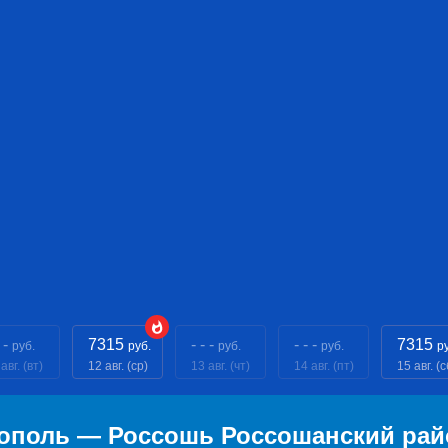
 -
7315
- - -
- - -
7315
руб.
руб.
руб.
руб.
р
авг. (вт)
12 авг. (ср)
13 авг. (чт)
14 авг. (пт)
15 авг. (с
ополь — Россошь Россошанский рай