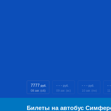
7777
- - -
- - -
- -
руб.
руб.
руб.
08 авг. (сб)
09 авг. (вс)
10 авг. (пн)
11 
Билеты на автобус Симфер