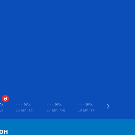
- - -
- - -
- - -
7777
уб.
руб.
руб.
руб.
руб.
б)
16 авг. (вс)
17 авг. (пн)
18 авг. (вт)
19 авг. (ср)
он