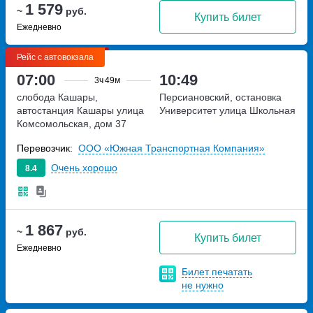
1 579
~
руб.
Купить билет
Ежедневно
Рейс с автовокзала
07:00
10:49
3ч
49м
слобода Кашары,
Персиановский, остановка
автостанция Кашары
улица
Университет
улица Школьная
Комсомольская, дом 37
Перевозчик:
ООО «Южная Транспортная Компания»
Очень хорошо
8.4
1 867
~
руб.
Купить билет
Ежедневно
Билет печатать
не нужно