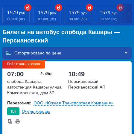
1579
1579
1579
1579
1
руб.
руб.
руб.
руб.
06 авг. (чт)
07 авг. (пт)
08 авг. (сб)
09 авг. (вс)
10
Билеты на автобус слобода Кашары —
Персиановский
Отсортировано по
Рейс с автовокзала
07:00
10:49
3ч
49м
слобода Кашары,
Персиановский,
автостанция Кашары
улица
Персиановский АП
Комсомольская, дом 37
Перевозчик:
ООО «Южная Транспортная Компания»
Очень хорошо
8.4