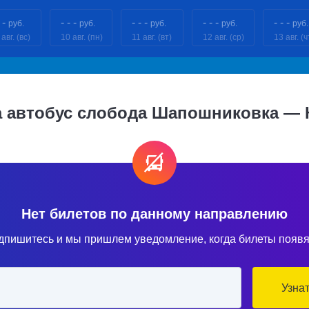
 -
- - -
- - -
- - -
- - -
руб.
руб.
руб.
руб.
руб.
авг. (вс)
10 авг. (пн)
11 авг. (вт)
12 авг. (ср)
13 авг. (ч
а автобус слобода Шапошниковка — 
Нет билетов по данному направлению
дпишитесь и мы пришлем уведомление, когда билеты появя
Узна