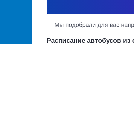
Мы подобрали для вас напра
Расписание автобусов из
Расписание автобусов слобода Шапошниковк
отправления и прибытия. Автобусы из слоб
маршрутам. Доступен также график движени
Купить билет из Краснодона
Краснодон - Москва
Краснодон - Ростов-на-Дону
Краснодон - Краснодар
Краснодон - Ейск
Краснодон - Каменск-Шахтинский