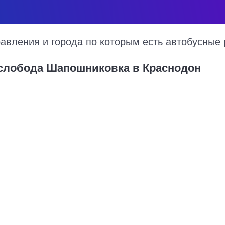
вления и города по которым есть автобусные 
 слобода Шапошниковка в Краснодон
а – Краснодон на 2026 год, цена билета, информация о перевозчи
ода Шапошниковка в Краснодон курсируют по множеству рейсов из 
я, точная стоимость билета и примерный маршрут следования авт
Купить билет в Красно
4000 руб.
Москва - Краснодон
1949 руб.
Ростов-на-Дону - Краснодон
3136 руб.
Каменск-Шахтинский - Крас
3920 руб.
Луганск - Краснодон
934 руб.
Санкт-Петербург - Краснодо