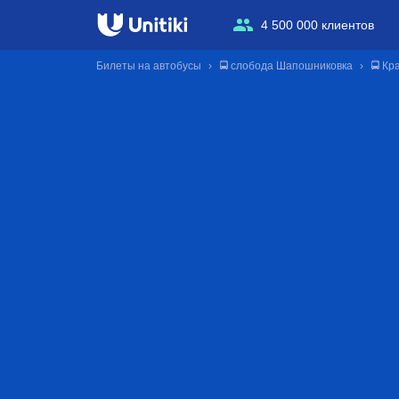
4 500 000 клиентов
Билеты на автобусы
🚍 слобода Шапошниковка
🚍 Кр