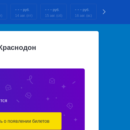
- - -
- - -
- - -
- - -
руб.
руб.
руб.
руб.
т)
14 авг. (пт)
15 авг. (сб)
16 авг. (вс)
17 авг. (пн)
Краснодон
тся
ть о появлении билетов