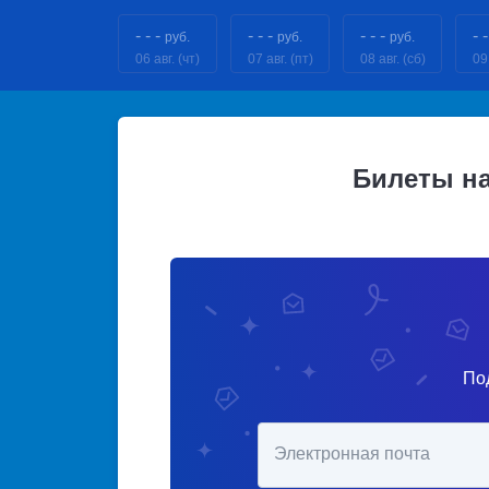
- - -
- - -
- - -
- -
руб.
руб.
руб.
06 авг. (чт)
07 авг. (пт)
08 авг. (сб)
09 
Билеты н
По
Электронная почта