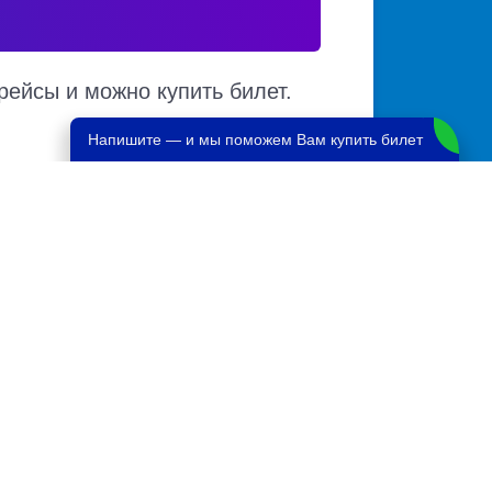
рейсы и можно купить билет.
Напишите — и мы поможем Вам купить билет
ке и наличии мест в автобусе, автовокзалы
нескольких автовокзалов по различным
обуса на карте.
дон
4200 руб.
1949 руб.
нодон
934 руб.
476 руб.
н
11200 руб.