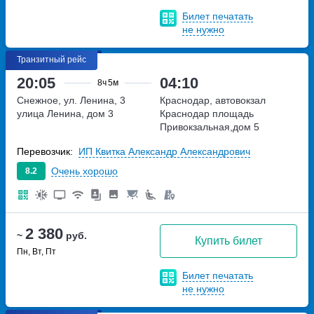
Билет печатать
не нужно
Транзитный рейс
20:05
04:10
8ч
5м
Снежное, ул. Ленина, 3
Краснодар, автовокзал
улица Ленина, дом 3
Краснодар
площадь
Привокзальная,дом 5
Перевозчик:
ИП Квитка Александр Александрович
Очень хорошо
8.2
2 380
~
руб.
Купить билет
Пн, Вт, Пт
Билет печатать
не нужно