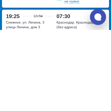
не нужно
19:25
07:30
12ч
5м
Снежное, ул. Ленина, 3
Краснодар, Краснодар АВ
улица Ленина, дом 3
(без адреса)
Перевозчик:
ИП Афинец Александр Александрович
Достаточно хорошо
6.3
2 828
~
руб.
Купить билет
Ежедневно
Билет печатать
не нужно
20:00
05:00
9ч
Снежное, ул. Ленина, 3
Краснодар, автовокзал