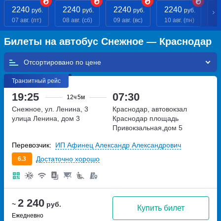
2240
2240
2240
2240
2
руб.
руб.
руб.
руб.
07 авг. (пт)
08 авг. (сб)
09 авг. (вс)
10 авг. (пн)
11
Билеты на автобус Снежное — Краснодар
Отсортировано по
Транзитный рейс
19:25
07:30
12ч
5м
Снежное, ул. Ленина, 3
Краснодар, автовокзал
улица Ленина, дом 3
Краснодар
площадь
Привокзальная,дом 5
Перевозчик:
ИП Афинец Александр Александрович
Достаточно хорошо
6.3
2 240
~
руб.
Купить билет
Ежедневно