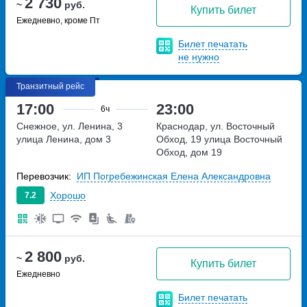
2 730
~
руб.
Купить билет
Ежедневно, кроме Пт
Билет печатать
не нужно
Транзитный рейс
17:00
23:00
6ч
Снежное, ул. Ленина, 3
Краснодар, ул. Восточный
улица Ленина, дом 3
Обход, 19
улица Восточный
Обход, дом 19
Перевозчик:
ИП Погребежинская Елена Александровна
Хорошо
7.2
2 800
~
руб.
Купить билет
Ежедневно
Билет печатать