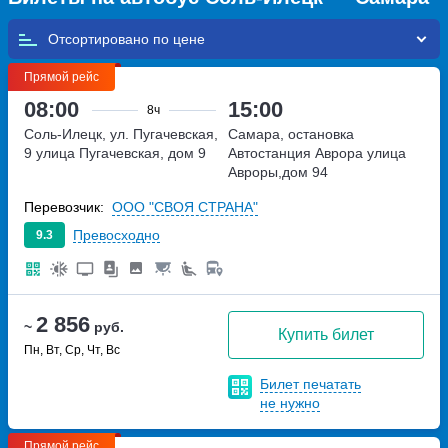
Отсортировано по
Прямой рейс
08:00
15:00
8ч
Соль-Илецк, ул. Пугачевская,
Самара, остановка
9
улица Пугачевская, дом 9
Автостанция Аврора
улица
Авроры,дом 94
Перевозчик:
ООО "СВОЯ СТРАНА"
Превосходно
9.3
2 856
~
руб.
Купить билет
Пн, Вт, Ср, Чт, Вс
Билет печатать
не нужно
Прямой рейс