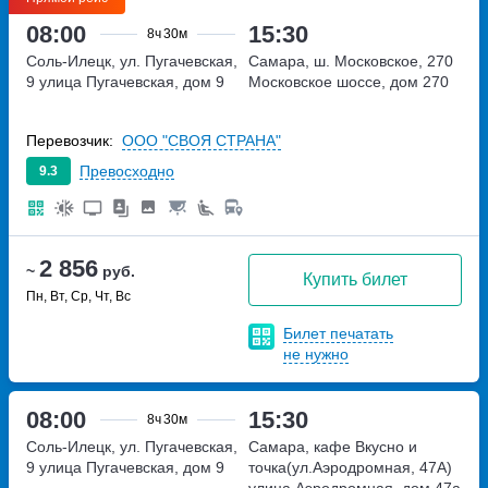
08:00
15:30
8ч
30м
Соль-Илецк, ул. Пугачевская,
Самара, ш. Московское, 270
9
улица Пугачевская, дом 9
Московское шоссе, дом 270
Перевозчик:
ООО "СВОЯ СТРАНА"
Превосходно
9.3
2 856
~
руб.
Купить билет
Пн, Вт, Ср, Чт, Вс
Билет печатать
не нужно
08:00
15:30
8ч
30м
Соль-Илецк, ул. Пугачевская,
Самара, кафе Вкусно и
9
улица Пугачевская, дом 9
точка(ул.Аэродромная, 47А)
улица Аэродромная, дом 47а