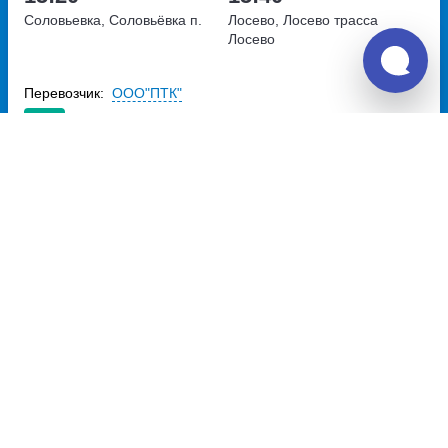
Соловьевка, Соловьёвка п.
Лосево, Лосево трасса
Лосево
Перевозчик:
ООО"ПТК"
Превосходно
9.1
459
~
руб.
Купить билет
Ежедневно
18:20
18:40
20м
Соловьевка, Соловьёвка п.
Лосево, Лосево трасса
Лосево
Перевозчик:
ООО"ПТК"
Превосходно
9.1