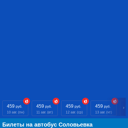
459
459
459
459
4
руб.
руб.
руб.
руб.
10 авг. (пн)
11 авг. (вт)
12 авг. (ср)
13 авг. (чт)
14
Билеты на автобус Соловьевка