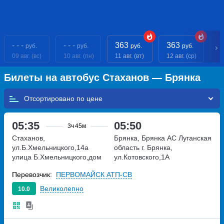
- - -
- - -
363
363
- 
руб.
руб.
руб.
руб.
09 авг. (вс)
10 авг. (пн)
11 авг. (вт)
12 авг. (ср)
13
Билеты на автобус Стаханов — Брянка
Отсортировано по
05:35
05:50
3ч
45м
Стаханов,
Брянка, Брянка АС
Луганская
ул.Б.Хмельницкого,14а
область г. Брянка,
улица Б.Хмельницкого,дом
ул.Котовского,1А
14а
Перевозчик:
ПЕРВОМАЙСК АТП-СВ
Великолепно
10.0