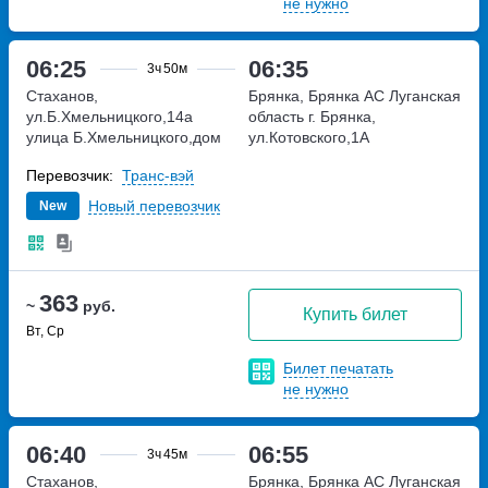
не нужно
06:25
06:35
3ч
50м
Стаханов,
Брянка, Брянка АС
Луганская
ул.Б.Хмельницкого,14а
область г. Брянка,
улица Б.Хмельницкого,дом
ул.Котовского,1А
14а
Перевозчик:
Транс-вэй
Новый перевозчик
New
363
~
руб.
Купить билет
Вт, Ср
Билет печатать
не нужно
06:40
06:55
3ч
45м
Стаханов,
Брянка, Брянка АС
Луганская