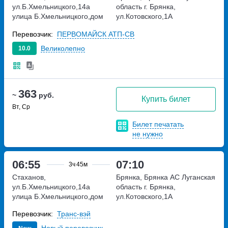
ул.Б.Хмельницкого,14а
область г. Брянка,
улица Б.Хмельницкого,дом
ул.Котовского,1А
14а
Перевозчик:
ПЕРВОМАЙСК АТП-СВ
Великолепно
10.0
363
~
руб.
Купить билет
Вт, Ср
Билет печатать
не нужно
06:55
07:10
3ч
45м
Стаханов,
Брянка, Брянка АС
Луганская
ул.Б.Хмельницкого,14а
область г. Брянка,
улица Б.Хмельницкого,дом
ул.Котовского,1А
14а
Перевозчик:
Транс-вэй