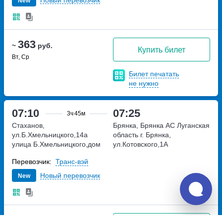
Новый перевозчик
New
363
~
руб.
Купить билет
Вт, Ср
Билет печатать
не нужно
07:10
07:25
3ч
45м
Стаханов,
Брянка, Брянка АС
Луганская
ул.Б.Хмельницкого,14а
область г. Брянка,
улица Б.Хмельницкого,дом
ул.Котовского,1А
14а
Перевозчик:
Транс-вэй
Новый перевозчик
New
363
~
руб.