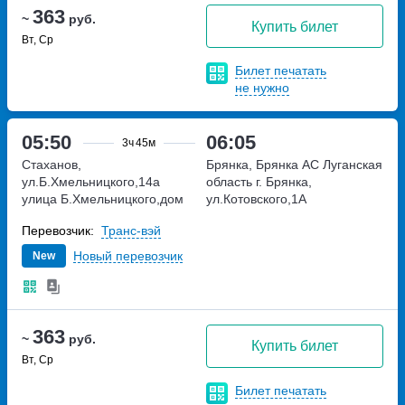
363
~
руб.
Купить билет
Вт, Ср
Билет печатать
не нужно
05:50
06:05
3ч
45м
Стаханов,
Брянка, Брянка АС
Луганская
ул.Б.Хмельницкого,14а
область г. Брянка,
улица Б.Хмельницкого,дом
ул.Котовского,1А
14а
Перевозчик:
Транс-вэй
Новый перевозчик
New
363
~
руб.
Купить билет
Вт, Ср
Билет печатать