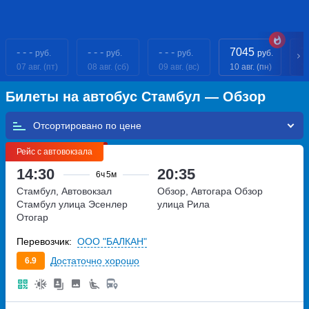
- - -
- - -
- - -
7045
7
руб.
руб.
руб.
руб.
07 авг. (пт)
08 авг. (сб)
09 авг. (вс)
10 авг. (пн)
11
Билеты на автобус Стамбул — Обзор
Отсортировано по
Рейс с автовокзала
14:30
20:35
6ч
5м
Стамбул, Автовокзал
Обзор, Автогара Обзор
Стамбул
улица Эсенлер
улица Рила
Отогар
Перевозчик:
ООО "БАЛКАН"
Достаточно хорошо
6.9