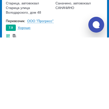
Старица, автовокзал
Саначино, автовокзал
Старица
улица
САНАЧИНО
Володарского, дом 48
Перевозчик:
ООО "Прогресс"
Хорошо
7.9
351
~
руб.
Купить билет
Ежедневно
Билет печатать
не нужно
Рейс с автовокзала
14:00
14:15
15м
Старица, автовокзал
Саначино, автовокзал
Старица
улица
САНАЧИНО
Володарского, дом 48