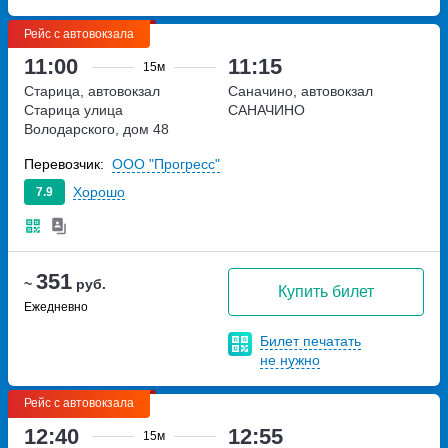
Рейс с автовокзала
11:00
11:15
15м
Старица, автовокзал
Саначино, автовокзал
Старица
улица
САНАЧИНО
Володарского, дом 48
Перевозчик:
ООО "Прогресс"
Хорошо
7.9
351
~
руб.
Купить билет
Ежедневно
Билет печатать
не нужно
Рейс с автовокзала
12:40
12:55
15м