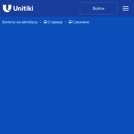
Войти
Билеты на автобусы
🚍 Старица
🚍 Саначино