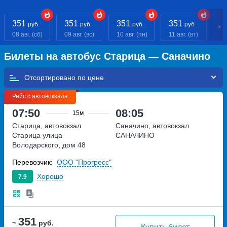
351
351
351
351
3
руб.
руб.
руб.
руб.
08 авг. (сб)
09 авг. (вс)
10 авг. (пн)
11 авг. (вт)
12
Билеты на автобус Старица — Саначино
Отсортировано по
Рейс с автовокзала
07:50
08:05
15м
Старица, автовокзал
Саначино, автовокзал
Старица
улица
САНАЧИНО
Володарского, дом 48
Перевозчик:
ООО "Прогресс"
Хорошо
7.9
351
~
руб.