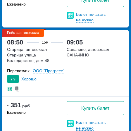
Купить билет
Ежедневно
Билет печатать
не нужно
Рейс с автовокзала
08:50
09:05
15м
Старица, автовокзал
Саначино, автовокзал
Старица
улица
САНАЧИНО
Володарского, дом 48
Перевозчик:
ООО "Прогресс"
Хорошо
7.9
351
~
руб.
Купить билет
Ежедневно
Билет печатать
не нужно