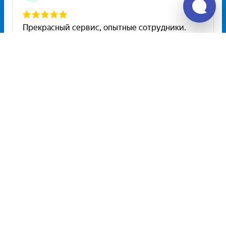
Unitiki на карте Москвы — Яндекс Карты
Расписание автобусов
Старощербиновская — Варениковская
на 2026 год