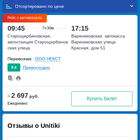
Отсортировано по
Рейс с автовокзала
09:45
17:15
7ч
30м
Старощербиновская,
Варениковская, автокасса
автостанция Старощербинов
Варениковская
улица
ская
улица
Красная, дом 51
Краснопартизанская, дом
Перевозчик:
ООО НЕКСТ
151
Превосходно
9.4
2 697
~
руб.
Купить билет
Ежедневно
Отзывы о Unitiki