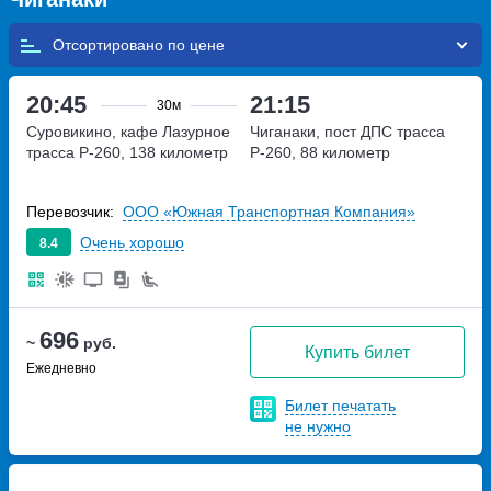
Отсортировано по
20:45
21:15
30м
Суровикино, кафе Лазурное
Чиганаки, пост ДПС
трасса
трасса Р-260, 138 километр
Р-260, 88 километр
Перевозчик:
ООО «Южная Транспортная Компания»
Очень хорошо
8.4
696
~
руб.
Купить билет
Ежедневно
Билет печатать
не нужно