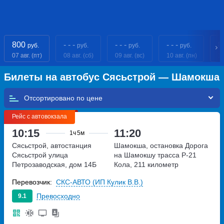
800
- - -
- - -
- - -
8
руб.
руб.
руб.
руб.
07 авг. (пт)
08 авг. (сб)
09 авг. (вс)
10 авг. (пн)
11
Билеты на автобус Сясьстрой — Шамокша
Отсортировано по
Рейс с автовокзала
10:15
11:20
1ч
5м
Сясьстрой, автостанция
Шамокша, остановка Дорога
Сясьстрой
улица
на Шамокшу
трасса Р-21
Петрозаводская, дом 14Б
Кола, 211 километр
Перевозчик:
СКС-АВТО (ИП Кулик В.В.)
Превосходно
9.1