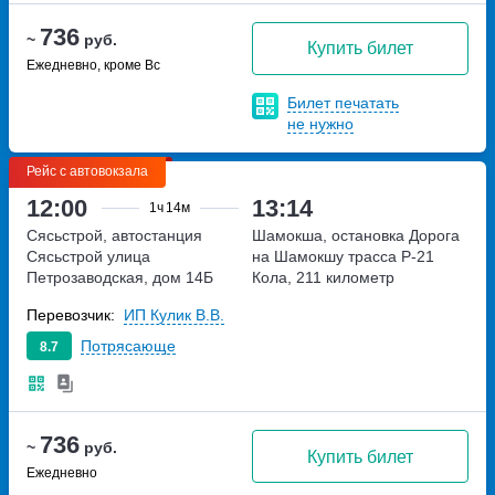
736
~
руб.
Купить билет
Ежедневно, кроме Вс
Билет печатать
не нужно
Рейс с автовокзала
12:00
13:14
1ч
14м
Сясьстрой, автостанция
Шамокша, остановка Дорога
Сясьстрой
улица
на Шамокшу
трасса Р-21
Петрозаводская, дом 14Б
Кола, 211 километр
Перевозчик:
ИП Кулик В.В.
Потрясающе
8.7
736
~
руб.
Купить билет
Ежедневно