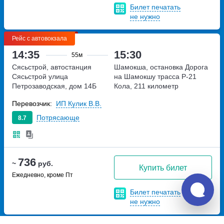
Билет печатать
не нужно
Рейс с автовокзала
14:35
15:30
55м
Сясьстрой, автостанция
Шамокша, остановка Дорога
Сясьстрой
улица
на Шамокшу
трасса Р-21
Петрозаводская, дом 14Б
Кола, 211 километр
Перевозчик:
ИП Кулик В.В.
Потрясающе
8.7
736
~
руб.
Купить билет
Ежедневно, кроме Пт
Билет печатать
не нужно
Рейс с автовокзала