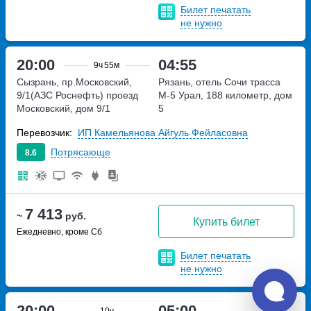
Билет печатать
не нужно
20:00
04:55
9ч
55м
Сызрань, пр.Московский,
Рязань, отель Сочи
трасса
9/1(АЗС Роснефть)
проезд
М-5 Урал, 188 километр, дом
Московский, дом 9/1
5
Перевозчик:
ИП Камельянова Айгуль Фейласовна
Потрясающе
8.6
7 413
~
руб.
Купить билет
Ежедневно, кроме Сб
Билет печатать
не нужно
20:00
05:00
10ч