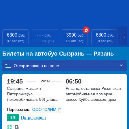
6300
- - -
3990
6300
6
руб.
руб.
руб.
руб.
07 авг. (пт)
08 авг. (сб)
09 авг. (вс)
10 авг. (пн)
11
Билеты на автобус Сызрань — Рязань
Отсортировано по
19:45
06:50
12ч
5м
Сызрань, магазин
Рязань, остановка Рязанская
Пятерочка(ул.
автомобильная ярмарка
Локомобильная, 50)
улица
шоссе Куйбышевское, дом
Локомобильная, дом 50
45с1
Перевозчик:
ООО "ОЛИМП"
Потрясающе
8.9