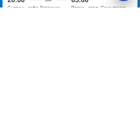
Сызрань, кафе Дорожник
Рязань, отель Сочи
трасса
проезд Московский, дом 11
М-5 Урал, 188 километр, дом
5
Перевозчик:
ИП Камельянова Айгуль Фейласовна
Потрясающе
8.6
7 700
~
руб.
Купить билет
Ежедневно, кроме Сб
Билет печатать
не нужно
Отзывы о Unitiki