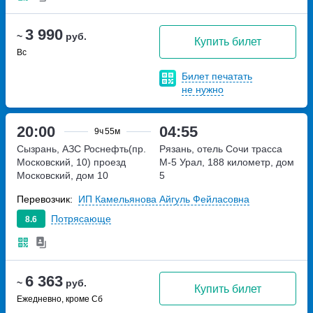
3 990
~
руб.
Купить билет
Вс
Билет печатать
не нужно
20:00
04:55
9ч
55м
Сызрань, АЗС Роснефть(пр.
Рязань, отель Сочи
трасса
Московский, 10)
проезд
М-5 Урал, 188 километр, дом
Московский, дом 10
5
Перевозчик:
ИП Камельянова Айгуль Фейласовна
Потрясающе
8.6
6 363
~
руб.
Купить билет
Ежедневно, кроме Сб