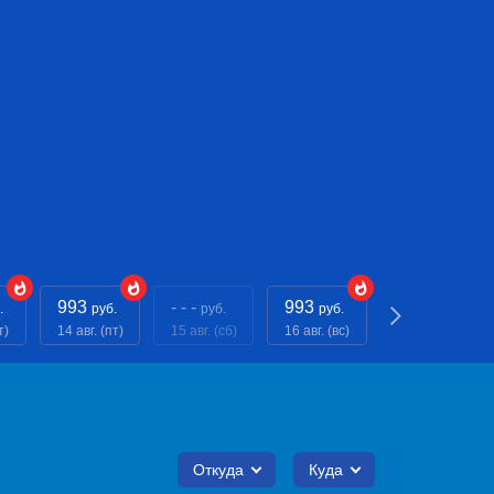
993
- - -
993
993
.
руб.
руб.
руб.
руб.
т)
14 авг. (пт)
15 авг. (сб)
16 авг. (вс)
17 авг. (пн)
Откуда
Куда