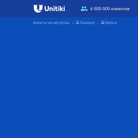
4 500 000 клиентов
Билеты на автобусы
🚍 Таганрог
🚍 Шепси