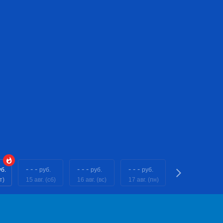
- - -
- - -
- - -
- - -
уб.
руб.
руб.
руб.
руб.
т)
15 авг. (сб)
16 авг. (вс)
17 авг. (пн)
18 авг. (вт)