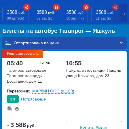
3588
3588
3588
3588
3
руб.
руб.
руб.
руб.
08 авг. (сб)
09 авг. (вс)
10 авг. (пн)
11 авг. (вт)
12
Билеты на автобус Таганрог — Яшкуль
Отсортировано по
Рейс с автовокзала
05:40
16:55
11ч
15м
Таганрог, автовокзал
Яшкуль, автостанция Яшкуль
Таганрог
площадь
улица Клыкова, дом 23
Восстания, дом 11
Перевозчик:
МАРЛИН ООО (к1169)
Потрясающе
8.9
3 588
~
руб.
Купить билет