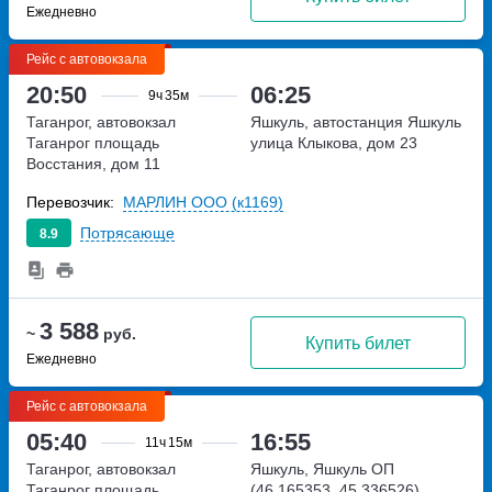
Ежедневно
Рейс с автовокзала
20:50
06:25
9ч
35м
Таганрог, автовокзал
Яшкуль, автостанция Яшкуль
Таганрог
площадь
улица Клыкова, дом 23
Восстания, дом 11
Перевозчик:
МАРЛИН ООО (к1169)
Потрясающе
8.9
3 588
~
руб.
Купить билет
Ежедневно
Рейс с автовокзала
05:40
16:55
11ч
15м
Таганрог, автовокзал
Яшкуль, Яшкуль ОП
Таганрог
площадь
(46.165353, 45.336526)