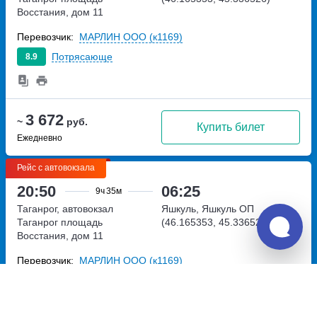
Восстания, дом 11
Перевозчик:
МАРЛИН ООО (к1169)
Потрясающе
8.9
3 672
~
руб.
Купить билет
Ежедневно
Рейс с автовокзала
20:50
06:25
9ч
35м
Таганрог, автовокзал
Яшкуль, Яшкуль ОП
Таганрог
площадь
(46.165353, 45.336526)
Восстания, дом 11
Перевозчик:
МАРЛИН ООО (к1169)
Потрясающе
8.9