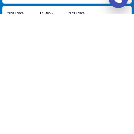
23:30
12:20
12ч
50м
Тарасовский, остановка
Новопавловск, ул.Кирова,
Тарасовский
улица
39(магазин Магнит)
улица
Островского
Кирова, дом 39
Перевозчик:
ИП Яцунов Максим Сергеевич
Хорошо
7.9
11 199
~
руб.
Купить билет
Пн, Чт, Сб
Билет печатать
не нужно
Отзывы о Unitiki