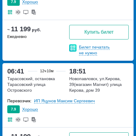
Хорошо
7.9
11 199
~
руб.
Купить билет
Ежедневно
Билет печатать
не нужно
06:41
18:51
12ч
10м
Тарасовский, остановка
Новопавловск, ул.Кирова,
Тарасовский
улица
39(магазин Магнит)
улица
Островского
Кирова, дом 39
Перевозчик:
ИП Яцунов Максим Сергеевич
Хорошо
7.9