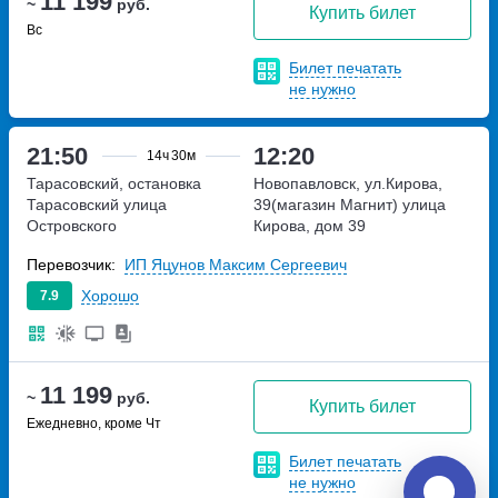
11 199
~
руб.
Купить билет
Вс
Билет печатать
не нужно
21:50
12:20
14ч
30м
Тарасовский, остановка
Новопавловск, ул.Кирова,
Тарасовский
улица
39(магазин Магнит)
улица
Островского
Кирова, дом 39
Перевозчик:
ИП Яцунов Максим Сергеевич
Хорошо
7.9
11 199
~
руб.
Купить билет
Ежедневно, кроме Чт
Билет печатать
не нужно