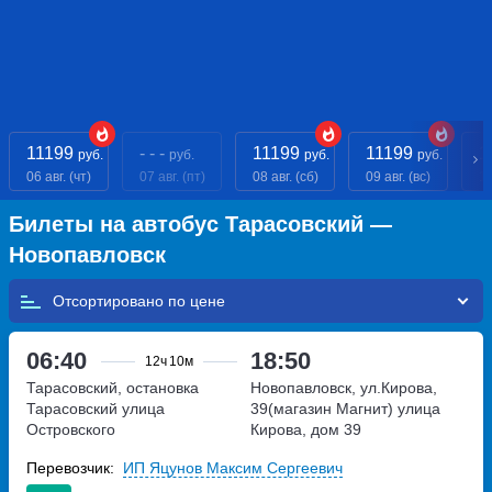
11199
- - -
11199
11199
1
руб.
руб.
руб.
руб.
06 авг. (чт)
07 авг. (пт)
08 авг. (сб)
09 авг. (вс)
10
Билеты на автобус Тарасовский —
Новопавловск
Отсортировано по
06:40
18:50
12ч
10м
Тарасовский, остановка
Новопавловск, ул.Кирова,
Тарасовский
улица
39(магазин Магнит)
улица
Островского
Кирова, дом 39
Перевозчик:
ИП Яцунов Максим Сергеевич