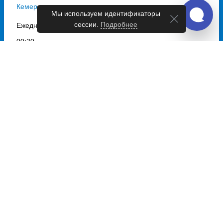
Кемерово
Мы используем идентификаторы
сессии.
Подробнее
Ежедневно
00:30
Ср, Чт, Пт,
Сб
07:40
Сб
13:10
Выбрать дату
и купить от 1873 руб.
Автобусы из Таштагол в
Новокузнецк
Ежедневно