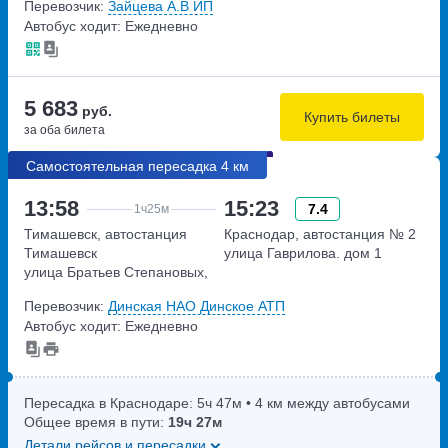
Перевозчик:
Зайцева А.В ИП
Автобус ходит: Ежедневно
5 683
руб.
Купить билеты
за оба билета
Самостоятельная пересадка 4 км
13:58
15:23
7.4
1ч
25м
Тимашевск, автостанция
Краснодар, автостанция № 2
Тимашевск
улица Гаврилова. дом 1
улица Братьев Степановых,
дом 22
Перевозчик:
Динская НАО Динское АТП
Автобус ходит: Ежедневно
Пересадка в Краснодаре:
5ч
47м
• 4 км между автобусами
Общее время в пути:
19ч
27м
Детали рейсов и пересадки