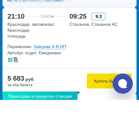
21:10
09:25
9.3
12ч
15м
Краснодар, автовокзал
Стаханов, Стаханов АС
Краснодар
площадь
Привокзальная,дом 5
Перевозчик:
Зайцева А.В ИП
Автобус ходит: Ежедневно
5 683
руб.
Купить билеты
за оба билета
Пересадка в пределах станции
13:58
15:23
7.4
1ч
25м
Тимашевск, автостанция
Краснодар, автостанция № 2
Тимашевск
улица Гаврилова. дом 1
улица Братьев Степановых,
дом 22