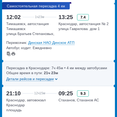
Самостоятельная пересадка 4 км
12:02
13:25
7.4
1ч
23м
Тимашевск, автостанция
Краснодар, автостанция № 2
Тимашевск
улица Гаврилова. дом 1
улица Братьев Степановых,
дом 22
Перевозчик:
Динская НАО Динское АТП
Автобус ходит: Ежедневно
Пересадка в Краснодаре:
7ч
45м
• 4 км между автобусами
Общее время в пути:
21ч
23м
Детали рейсов и пересадки
21:10
09:25
9.3
12ч
15м
Краснодар, автовокзал
Стаханов, Стаханов АС
Краснодар
площадь
Привокзальная,дом 5