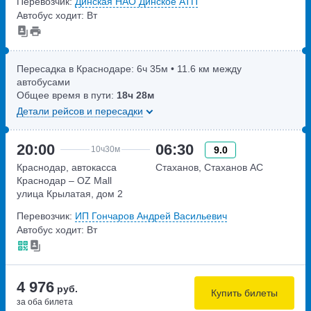
Перевозчик:
Динская НАО Динское АТП
Автобус ходит: Вт
Пересадка в Краснодаре:
6ч
35м
• 11.6 км между
автобусами
Общее время в пути:
18ч
28м
Детали рейсов и пересадки
20:00
06:30
9.0
10ч
30м
Краснодар, автокасса
Стаханов, Стаханов АС
Краснодар – OZ Mall
улица Крылатая, дом 2
Перевозчик:
ИП Гончаров Андрей Васильевич
Автобус ходит: Вт
4 976
руб.
Купить билеты
за оба билета