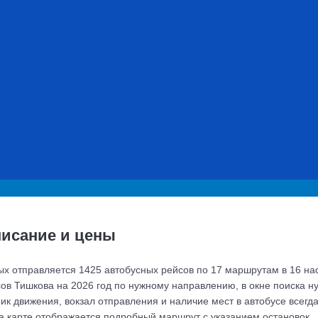
исание и цены
рых отправляется 1425 автобусных рейсов по 17 маршрутам в 16 на
ов Тишкова на 2026 год по нужному направлению, в окне поиска ну
фик движения, вокзал отправления и наличие мест в автобусе всегд
а карте отображается подробный маршрут с указанием остановок.