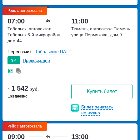
Рейс с автовокзала
07:00
11:00
4ч
Тобольск, автовокзал
Тюмень, автовокзал Тюмень
Тобольск
6-й микрорайон,
улица Пермякова, дом 9
дом 44
Перевозчик:
Тобольское ПАТП
Превосходно
9.4
1 542
~
руб.
Купить билет
Ежедневно
Билет печатать
не нужно
Рейс с автовокзала
09:00
13:00
4ч