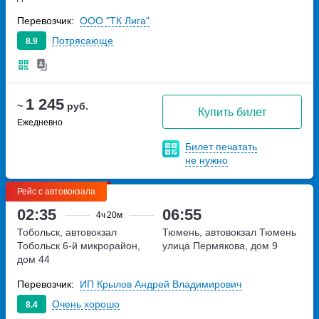
Перевозчик:
ООО "ТК Лига"
Потрясающе
8.9
1 245
~
руб.
Купить билет
Ежедневно
Билет печатать
не нужно
Рейс с автовокзала
02:35
06:55
4ч
20м
Тобольск, автовокзал
Тюмень, автовокзал Тюмень
Тобольск
6-й микрорайон,
улица Пермякова, дом 9
дом 44
Перевозчик:
ИП Крылов Андрей Владимирович
Очень хорошо
8.4