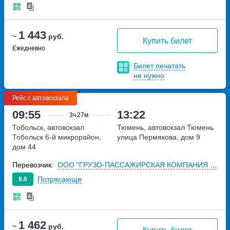
1 443
~
руб.
Купить билет
Ежедневно
Билет печатать
не нужно
Рейс с автовокзала
09:55
13:22
3ч
27м
Тобольск, автовокзал
Тюмень, автовокзал Тюмень
Тобольск
6-й микрорайон,
улица Пермякова, дом 9
дом 44
Перевозчик:
ООО "ГРУЗО-ПАССАЖИРСКАЯ КОМПАНИЯ "ТРАНСАВТО"
Потрясающе
8.6
1 462
~
руб.