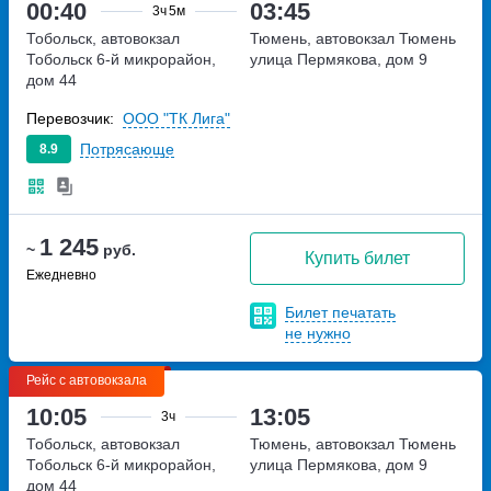
00:40
03:45
3ч
5м
Тобольск, автовокзал
Тюмень, автовокзал Тюмень
Тобольск
6-й микрорайон,
улица Пермякова, дом 9
дом 44
Перевозчик:
ООО "ТК Лига"
Потрясающе
8.9
1 245
~
руб.
Купить билет
Ежедневно
Билет печатать
не нужно
Рейс с автовокзала
10:05
13:05
3ч
Тобольск, автовокзал
Тюмень, автовокзал Тюмень
Тобольск
6-й микрорайон,
улица Пермякова, дом 9
дом 44