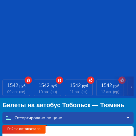
1542
1542
1542
1542
1
руб.
руб.
руб.
руб.
09 авг. (вс)
10 авг. (пн)
11 авг. (вт)
12 авг. (ср)
13
Билеты на автобус Тобольск — Тюмень
Отсортировано по
Рейс с автовокзала