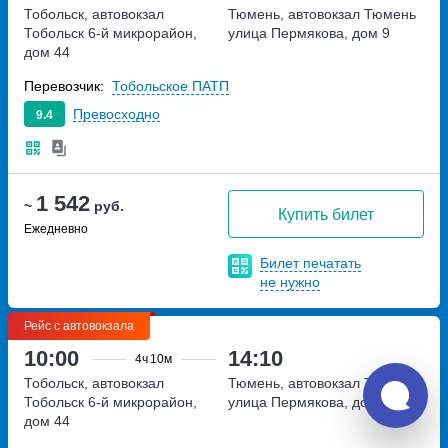
Тобольск, автовокзал
Тюмень, автовокзал Тюмень
Тобольск
6-й микрорайон,
улица Пермякова, дом 9
дом 44
Перевозчик:
Тобольское ПАТП
Превосходно
9.4
1 542
~
руб.
Купить билет
Ежедневно
Билет печатать
не нужно
Рейс с автовокзала
10:00
14:10
4ч
10м
Тобольск, автовокзал
Тюмень, автовокзал Тюмень
Тобольск
6-й микрорайон,
улица Пермякова, дом 9
дом 44