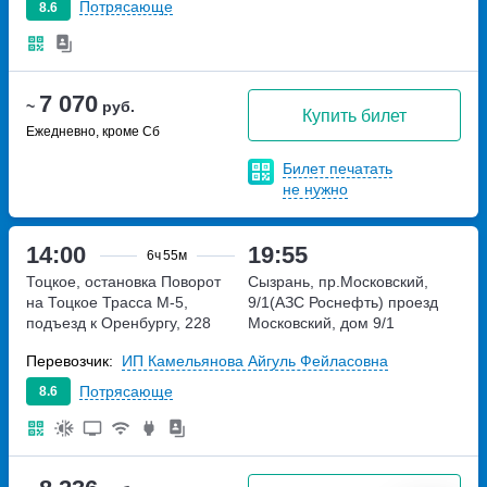
Потрясающе
8.6
7 070
~
руб.
Купить билет
Ежедневно, кроме Сб
Билет печатать
не нужно
14:00
19:55
6ч
55м
Тоцкое, остановка Поворот
Сызрань, пр.Московский,
на Тоцкое
Трасса М-5,
9/1(АЗС Роснефть)
проезд
подъезд к Оренбургу, 228
Московский, дом 9/1
километр
Перевозчик:
ИП Камельянова Айгуль Фейласовна
Потрясающе
8.6