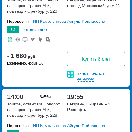
на Тоцкое
Трасса М-5,
проезд Московский, дом 11
подъезд к Оренбургу, 228
километр
Перевозчик:
ИП Камельянова Айгуль Фейласовна
Потрясающе
8.6
1 680
~
руб.
Купить билет
Ежедневно, кроме Сб
Билет печатать
не нужно
14:00
19:55
6ч
55м
Тоцкое, остановка Поворот
Сызрань, Сызрань АЗС
на Тоцкое
Трасса М-5,
Роснефть
подъезд к Оренбургу, 228
километр
Перевозчик:
ИП Камельянова Айгуль Фейласовна