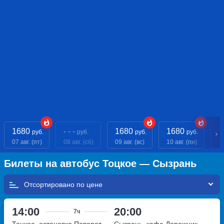
1680
- - -
1680
1680
1
руб.
руб.
руб.
руб.
07 авг. (пт)
08 авг. (сб)
09 авг. (вс)
10 авг. (пн)
11
Билеты на автобус Тоцкое — Сызрань
Отсортировано по
14:00
20:00
7ч
Тоцкое, остановка Поворот
Сызрань, кафе Дорожник