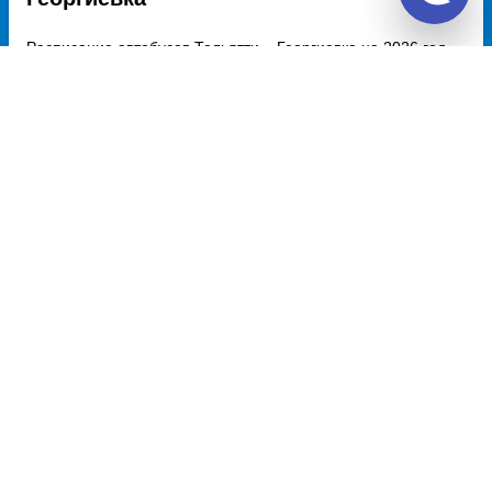
Расписание автобусов Тольятти – Георгиевка на 2026 год,
цена билета, информация о перевозчике и наличии мест в
автобусе, автовокзалы отправления и прибытия. Автобусы
из Тольятти в Георгиевка курсируют по множеству рейсов из
нескольких автовокзалов по различным маршрутам.
Доступен также график движения, точная стоимость билета
и примерный маршрут следования автобуса на карте.
Купить билет из Тольятти
Тольятти - Казань
2918 руб.
Тольятти - Донецк
6160 руб.
Тольятти - Москва
4001 руб.
Тольятти - Луганск
12320 руб.
Тольятти - Уфа