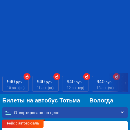
940
940
940
940
9
руб.
руб.
руб.
руб.
10 авг. (пн)
11 авг. (вт)
12 авг. (ср)
13 авг. (чт)
14
Билеты на автобус Тотьма — Вологда
Отсортировано по
Рейс с автовокзала