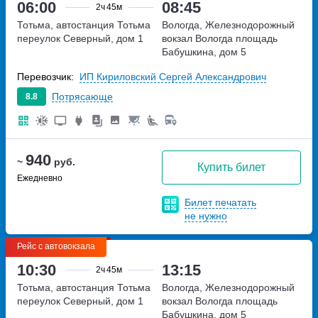
06:00
08:45
2ч
45м
Тотьма, автостанция Тотьма
Вологда, Железнодорожный
переулок Северный, дом 1
вокзал Вологда
площадь
Бабушкина, дом 5
Перевозчик:
ИП Кириловский Сергей Александрович
Потрясающе
8.8
940
~
руб.
Купить билет
Ежедневно
Билет печатать
не нужно
Рейс с автовокзала
10:30
13:15
2ч
45м
Тотьма, автостанция Тотьма
Вологда, Железнодорожный
переулок Северный, дом 1
вокзал Вологда
площадь
Бабушкина, дом 5