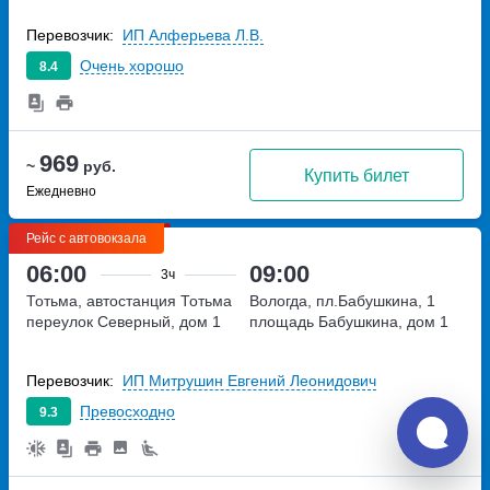
Перевозчик:
ИП Алферьева Л.В.
Очень хорошо
8.4
969
~
руб.
Купить билет
Ежедневно
Рейс с автовокзала
06:00
09:00
3ч
Тотьма, автостанция Тотьма
Вологда, пл.Бабушкина, 1
переулок Северный, дом 1
площадь Бабушкина, дом 1
Перевозчик:
ИП Митрушин Евгений Леонидович
Превосходно
9.3