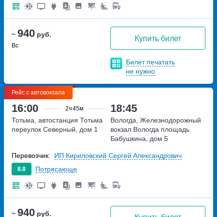
940
~
руб.
Купить билет
Вс
Билет печатать
не нужно
Рейс с автовокзала
16:00
18:45
2ч
45м
Тотьма, автостанция Тотьма
Вологда, Железнодорожный
переулок Северный, дом 1
вокзал Вологда
площадь
Бабушкина, дом 5
Перевозчик:
ИП Кириловский Сергей Александрович
Потрясающе
8.8
940
~
руб.