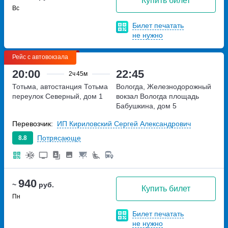
Купить билет
Вс
Билет печатать
не нужно
Рейс с автовокзала
20:00
22:45
2ч
45м
Тотьма, автостанция Тотьма
Вологда, Железнодорожный
переулок Северный, дом 1
вокзал Вологда
площадь
Бабушкина, дом 5
Перевозчик:
ИП Кириловский Сергей Александрович
Потрясающе
8.8
940
~
руб.
Купить билет
Пн
Билет печатать
не нужно