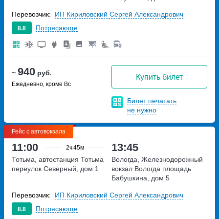
Перевозчик:
ИП Кириловский Сергей Александрович
Потрясающе
8.8
940
~
руб.
Купить билет
Ежедневно, кроме Вс
Билет печатать
не нужно
Рейс с автовокзала
11:00
13:45
2ч
45м
Тотьма, автостанция Тотьма
Вологда, Железнодорожный
переулок Северный, дом 1
вокзал Вологда
площадь
Бабушкина, дом 5
Перевозчик:
ИП Кириловский Сергей Александрович
Потрясающе
8.8