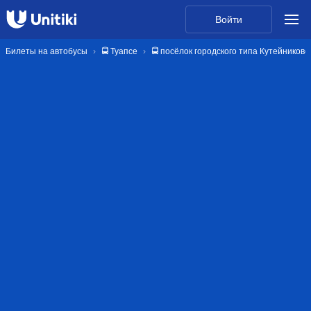
Войти
Билеты на автобусы
🚍 Туапсе
🚍 посёлок городского типа Кутейниково