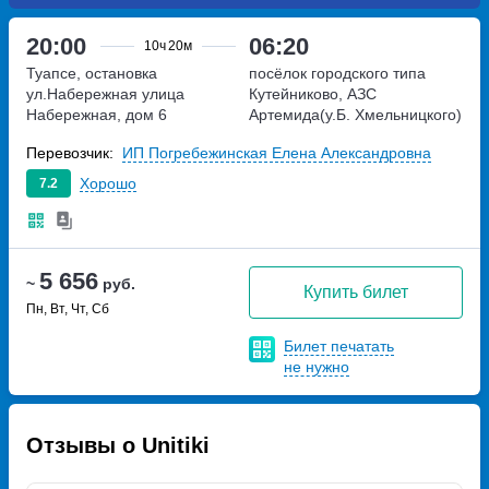
20:00
06:20
10ч
20м
Туапсе, остановка
посёлок городского типа
ул.Набережная
улица
Кутейниково, АЗС
Набережная, дом 6
Артемида(у.Б. Хмельницкого)
улица Богдана Хмельницкого
Перевозчик:
ИП Погребежинская Елена Александровна
Хорошо
7.2
5 656
~
руб.
Купить билет
Пн, Вт, Чт, Сб
Билет печатать
не нужно
Отзывы о Unitiki