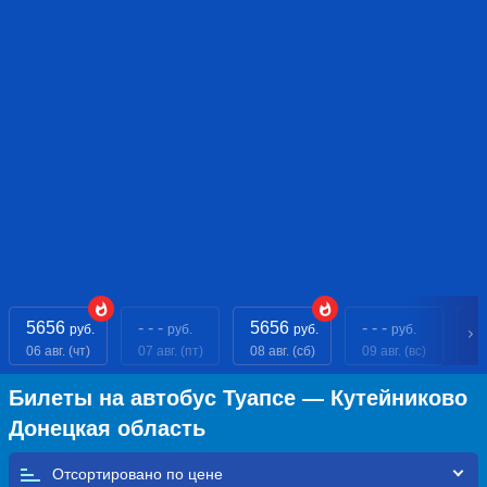
5656
- - -
5656
- - -
- 
руб.
руб.
руб.
руб.
06 авг. (чт)
07 авг. (пт)
08 авг. (сб)
09 авг. (вс)
10
Билеты на автобус Туапсе — Кутейниково
Донецкая область
Отсортировано по