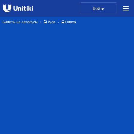
Войти
Билеты на автобусы
🚍 Тула
🚍 Пляхо