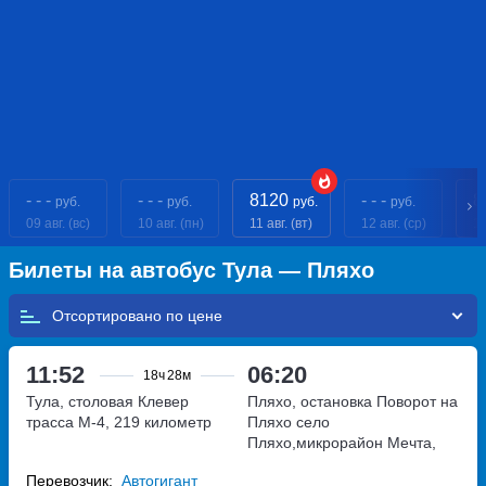
- - -
- - -
8120
- - -
8
руб.
руб.
руб.
руб.
09 авг. (вс)
10 авг. (пн)
11 авг. (вт)
12 авг. (ср)
13
Билеты на автобус Тула — Пляхо
Отсортировано по
11:52
06:20
18ч
28м
Тула, столовая Клевер
Пляхо, остановка Поворот на
трасса М-4, 219 километр
Пляхо
село
Пляхо,микрорайон Мечта,
дом 14Г
Перевозчик:
Автогигант