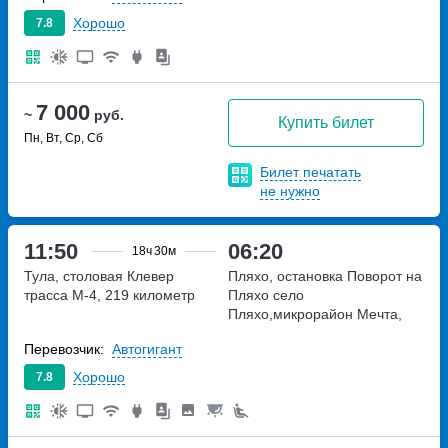
Хорошо
7.8
7 000
~
руб.
Купить билет
Пн, Вт, Ср, Сб
Билет печатать
не нужно
11:50
06:20
18ч
30м
Тула, столовая Клевер
Пляхо, остановка Поворот на
трасса М-4, 219 километр
Пляхо
село
Пляхо,микрорайон Мечта,
дом 14Г
Перевозчик:
Автогигант
Хорошо
7.8