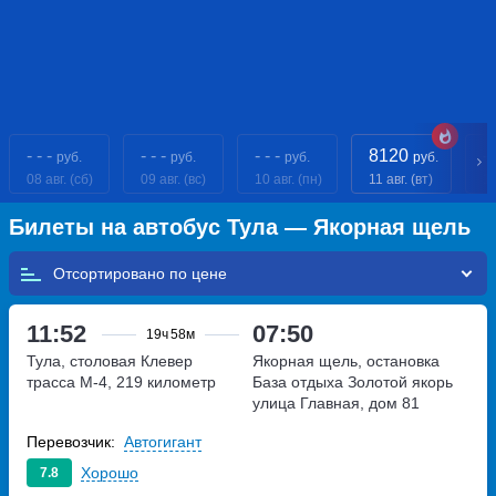
- - -
- - -
- - -
8120
- 
руб.
руб.
руб.
руб.
08 авг. (сб)
09 авг. (вс)
10 авг. (пн)
11 авг. (вт)
12
Билеты на автобус Тула — Якорная щель
Отсортировано по
11:52
07:50
19ч
58м
Тула, столовая Клевер
Якорная щель, остановка
трасса М-4, 219 километр
База отдыха Золотой якорь
улица Главная, дом 81
Перевозчик:
Автогигант
Хорошо
7.8