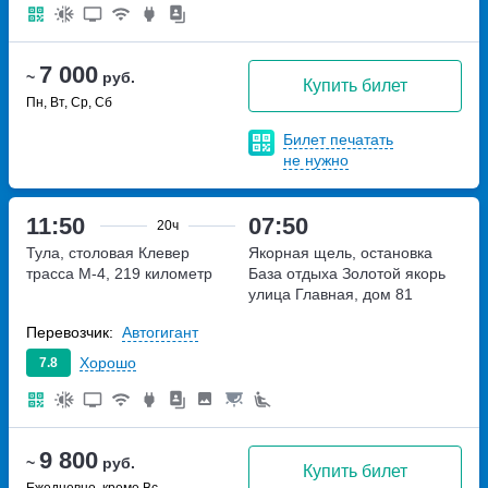
7 000
~
руб.
Купить билет
Пн, Вт, Ср, Сб
Билет печатать
не нужно
11:50
07:50
20ч
Тула, столовая Клевер
Якорная щель, остановка
трасса М-4, 219 километр
База отдыха Золотой якорь
улица Главная, дом 81
Перевозчик:
Автогигант
Хорошо
7.8
9 800
~
руб.
Купить билет
Ежедневно, кроме Вс