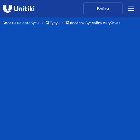
Войти
Билеты на автобусы
🚍 Тулун
🚍 посёлок Буслайка Ангуйская