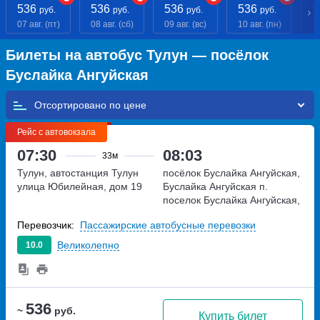
536
536
536
536
5
руб.
руб.
руб.
руб.
07 авг. (пт)
08 авг. (сб)
09 авг. (вс)
10 авг. (пн)
11
Билеты на автобус Тулун — посёлок
Буслайка Ангуйская
Отсортировано по
Рейс с автовокзала
07:30
08:03
33м
Тулун, автостанция Тулун
посёлок Буслайка Ангуйская,
улица Юбилейная, дом 19
Буслайка Ангуйская п.
поселок Буслайка Ангуйская,
Россия
Перевозчик:
Пассажирские автобусные перевозки
Великолепно
10.0
536
~
руб.
Купить билет