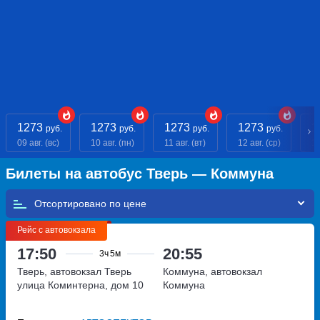
1273
1273
1273
1273
1
руб.
руб.
руб.
руб.
09 авг. (вс)
10 авг. (пн)
11 авг. (вт)
12 авг. (ср)
13
Билеты на автобус Тверь — Коммуна
Отсортировано по
Рейс с автовокзала
17:50
20:55
3ч
5м
Тверь, автовокзал Тверь
Коммуна, автовокзал
улица Коминтерна, дом 10
Коммуна