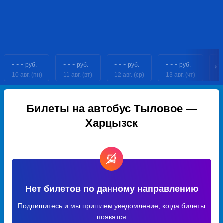
- - -
- - -
- - -
- - -
- 
руб.
руб.
руб.
руб.
10 авг. (пн)
11 авг. (вт)
12 авг. (ср)
13 авг. (чт)
14
Билеты на автобус Тыловое —
Харцызск
Нет билетов по данному направлению
Подпишитесь и мы пришлем уведомление, когда билеты
появятся