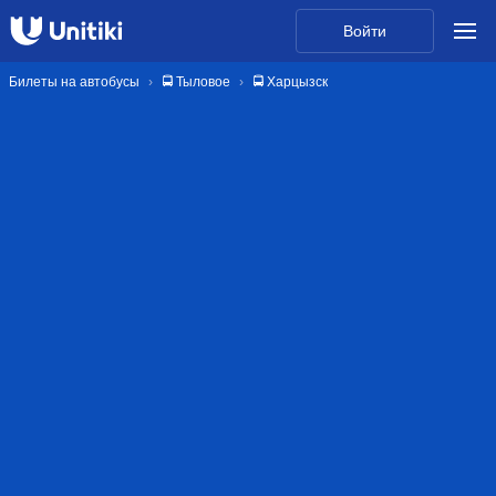
Войти
Билеты на автобусы
🚍 Тыловое
🚍 Харцызск