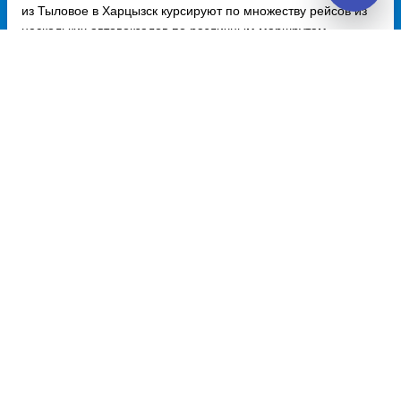
из Тыловое в Харцызск курсируют по множеству рейсов из
нескольких автовокзалов по различным маршрутам.
Доступен также график движения, точная стоимость билета
и примерный маршрут следования автобуса на карте.
Купить билет из Тыловое
Тыловое - Донецк
4900 руб.
Тыловое - Мариуполь
4900 руб.
Тыловое - Макеевка
4900 руб.
Тыловое - Горловка
4900 руб.
Тыловое - Мелитополь
4900 руб.
Купить билет в Тыловое