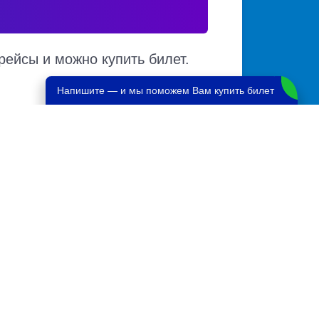
рейсы и можно купить билет.
Напишите — и мы поможем Вам купить билет
т в автобусе, автовокзалы отправления и
зличным маршрутам. Доступен также график
2016 руб.
4839 руб.
16800 руб.
1512 руб.
2240 руб.