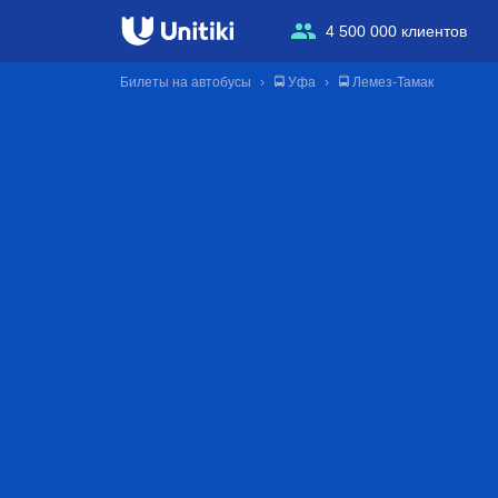
4 500 000 клиентов
Билеты на автобусы
🚍 Уфа
🚍 Лемез-Тамак