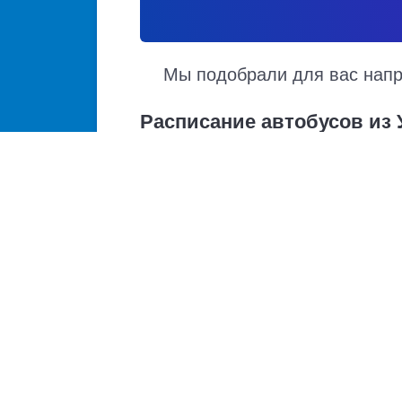
Мы подобрали для вас напра
Расписание автобусов из
Расписание автобусов Уфа – Лемез-Тамак н
прибытия. Автобусы из Уфы в Лемез-Тамак 
движения, точная стоимость билета и прим
Купить билет из Уфы
Уфа - Казань
Уфа - Донецк
Уфа - Москва
Уфа - Набережные Челны
Уфа - Луганск