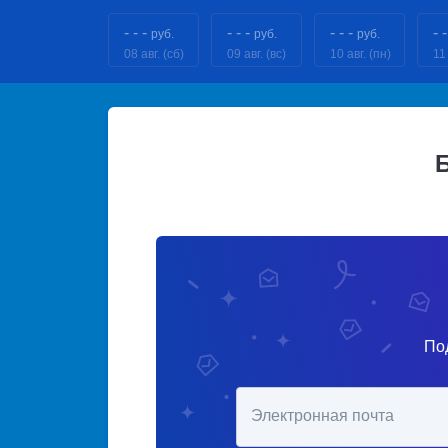
- - -
- - -
- - -
- -
руб.
руб.
руб.
08 авг. (сб)
09 авг. (вс)
10 авг. (пн)
11 
По
Электронная почта