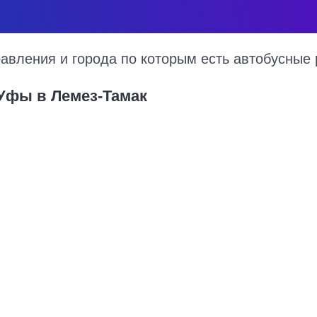
вления и города по которым есть автобусные 
 Уфы в Лемез-Тамак
а 2026 год, цена билета, информация о перевозчике и наличии мес
курсируют по множеству рейсов из нескольких автовокзалов по ра
ерный маршрут следования автобуса на карте.
Купить билет в Уфу
2016 руб.
Казань - Уфа
16800 руб.
Москва - Уфа
3600 руб.
Донецк - Уфа
1452 руб.
Набережные Челны - Уфа
15680 руб.
Оренбург - Уфа