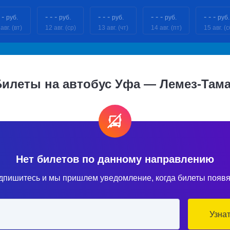
 -
- - -
- - -
- - -
- - -
руб.
руб.
руб.
руб.
руб.
авг. (вт)
12 авг. (ср)
13 авг. (чт)
14 авг. (пт)
15 авг. (с
Билеты на автобус Уфа — Лемез-Тама
Нет билетов по данному направлению
дпишитесь и мы пришлем уведомление, когда билеты появя
Узна