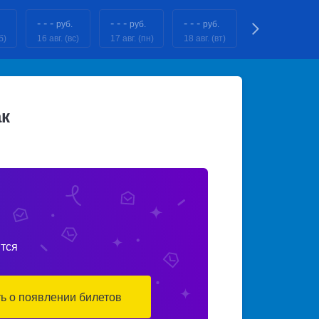
- - -
- - -
- - -
- - -
руб.
руб.
руб.
руб.
б)
16 авг. (вс)
17 авг. (пн)
18 авг. (вт)
19 авг. (ср)
к
тся
ть о появлении билетов