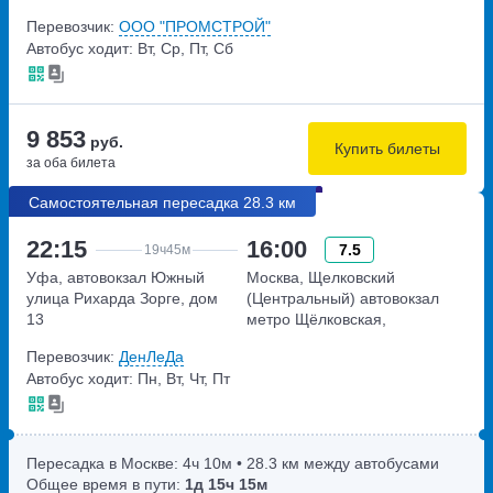
143А
Перевозчик:
ООО "ПРОМСТРОЙ"
Автобус ходит: Вт, Ср, Пт, Сб
9 853
руб.
Купить билеты
за оба билета
Самостоятельная пересадка 28.3 км
22:15
16:00
7.5
19ч
45м
Уфа, автовокзал Южный
Москва, Щелковский
улица Рихарда Зорге, дом
(Центральный) автовокзал
13
метро Щёлковская,
Щёлковское шоссе, дом 75А
Перевозчик:
ДенЛеДа
Автобус ходит: Пн, Вт, Чт, Пт
Пересадка в Москве:
4ч
10м
• 28.3 км между автобусами
Общее время в пути:
1д
15ч
15м