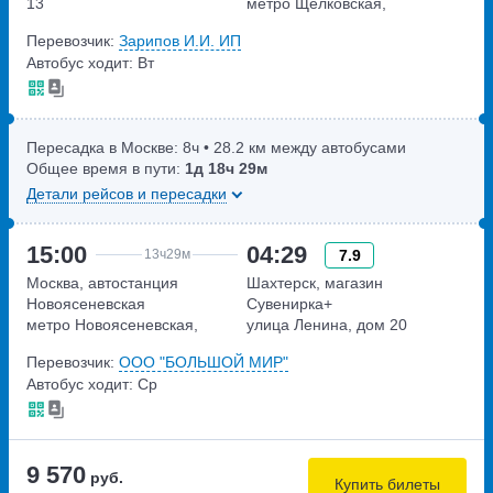
13
метро Щёлковская,
Щёлковское шоссе, дом 75А
Перевозчик:
Зарипов И.И. ИП
Автобус ходит: Вт
Пересадка в Москве:
8ч
• 28.2 км между автобусами
Общее время в пути:
1д
18ч
29м
Детали рейсов и пересадки
15:00
04:29
7.9
13ч
29м
Москва, автостанция
Шахтерск, магазин
Новоясеневская
Сувенирка+
метро Новоясеневская,
улица Ленина, дом 20
Новоясеневский тупик,
Перевозчик:
ООО "БОЛЬШОЙ МИР"
владение 4
Автобус ходит: Ср
9 570
руб.
Купить билеты