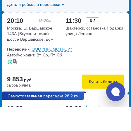
Детали рейсов и пересадки
20:10
11:30
6.2
15ч
20м
Москва, ш. Варшавское,
Шахтерск, остановка Подарки
143А (Вкусно и точка)
улица Ленина
шоссе Варшавское, дом
143А
Перевозчик:
ООО "ПРОМСТРОЙ"
Автобус ходит: Вт, Ср, Пт, Сб
9 853
руб.
Купить билеты
за оба билета
Самостоятельная пересадка 28.2 км
11:00
06:00
7.4
21ч
Уфа, автовокзал Южный
Москва, Щелковский
улица Рихарда Зорге, дом
(Центральный) автовокзал
13
метро Щёлковская,