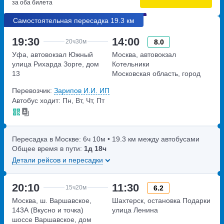
за оба билета
Самостоятельная пересадка 19.3 км
19:30
14:00
8.0
20ч
30м
Уфа, автовокзал Южный
Москва, автовокзал
улица Рихарда Зорге, дом
Котельники
13
Московская область, город
Котельники, Новорязанское
Перевозчик:
Зарипов И.И. ИП
шоссе 3
Автобус ходит: Пн, Вт, Чт, Пт
Пересадка в Москве:
6ч
10м
• 19.3 км между автобусами
Общее время в пути:
1д
18ч
Детали рейсов и пересадки
20:10
11:30
6.2
15ч
20м
Москва, ш. Варшавское,
Шахтерск, остановка Подарки
143А (Вкусно и точка)
улица Ленина
шоссе Варшавское, дом