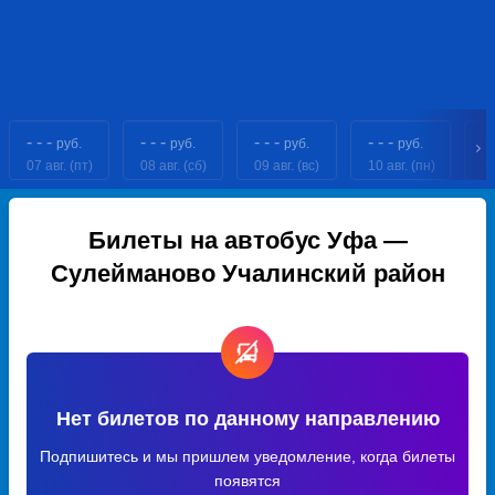
- - -
- - -
- - -
- - -
- 
руб.
руб.
руб.
руб.
07 авг. (пт)
08 авг. (сб)
09 авг. (вс)
10 авг. (пн)
11
Билеты на автобус Уфа —
Сулейманово Учалинский район
Нет билетов по данному направлению
Подпишитесь и мы пришлем уведомление, когда билеты
появятся