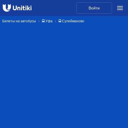
Войти
Билеты на автобусы
🚍 Уфа
🚍 Сулейманово