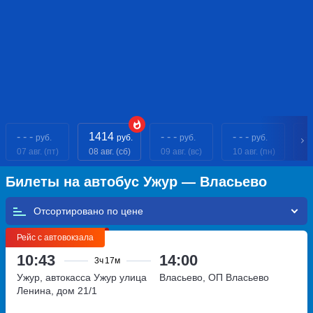
- - -
1414
- - -
- - -
- 
руб.
руб.
руб.
руб.
07 авг. (пт)
08 авг. (сб)
09 авг. (вс)
10 авг. (пн)
11
Билеты на автобус Ужур — Власьево
Отсортировано по
Рейс с автовокзала
10:43
14:00
3ч
17м
Ужур, автокасса Ужур
улица
Власьево, ОП Власьево
Ленина, дом 21/1