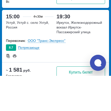
Вс
15:00
19:30
4ч
30м
Ухтуй, Ухтуй с.
село Ухтуй,
Иркутск, Железнодорожный
Россия
вокзал Иркутск-
Пассажирский
улица
Челнокова, дом 1
Перевозчик:
ООО "Транс-Экспресс"
Потрясающе
8.7
1 581
~
руб.
Купить билет
Ежедневно
17:30
22:00
4ч
30м
Ухтуй, Ухтуй с.
село Ухтуй,
Иркутск, Железнодорожный
Россия
вокзал Иркутск-
Пассажирский
улица
Челнокова, дом 1