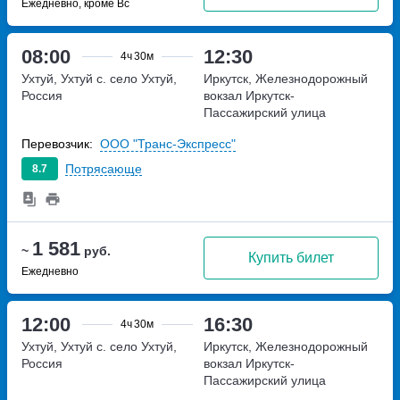
Ежедневно, кроме Вс
08:00
12:30
4ч
30м
Ухтуй, Ухтуй с.
село Ухтуй,
Иркутск, Железнодорожный
Россия
вокзал Иркутск-
Пассажирский
улица
Челнокова, дом 1
Перевозчик:
ООО "Транс-Экспресс"
Потрясающе
8.7
1 581
~
руб.
Купить билет
Ежедневно
12:00
16:30
4ч
30м
Ухтуй, Ухтуй с.
село Ухтуй,
Иркутск, Железнодорожный
Россия
вокзал Иркутск-
Пассажирский
улица
Челнокова, дом 1