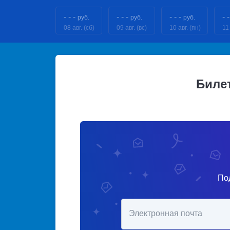
- - -
- - -
- - -
- -
руб.
руб.
руб.
08 авг. (сб)
09 авг. (вс)
10 авг. (пн)
11 
Биле
По
Электронная почта