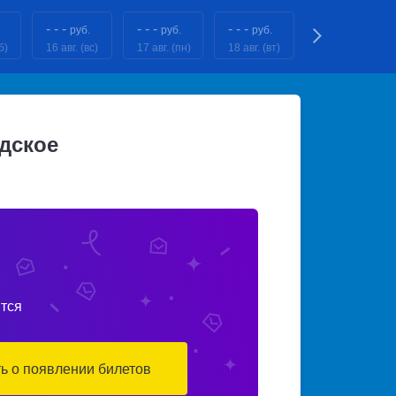
- - -
- - -
- - -
- - -
руб.
руб.
руб.
руб.
б)
16 авг. (вс)
17 авг. (пн)
18 авг. (вт)
19 авг. (ср)
дское
тся
ть о появлении билетов