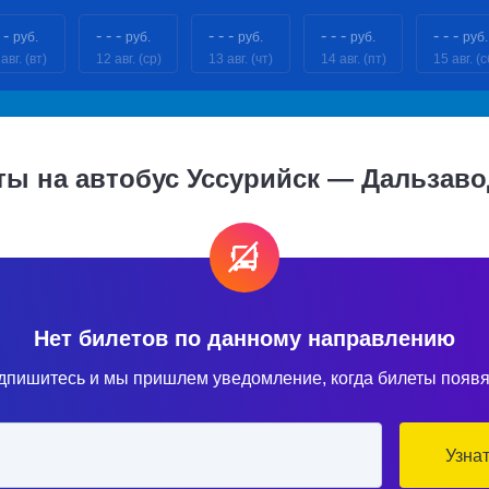
 -
- - -
- - -
- - -
- - -
руб.
руб.
руб.
руб.
руб.
авг. (вт)
12 авг. (ср)
13 авг. (чт)
14 авг. (пт)
15 авг. (с
ты на автобус Уссурийск — Дальзаво
Нет билетов по данному направлению
дпишитесь и мы пришлем уведомление, когда билеты появя
Узна