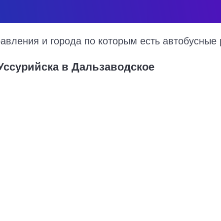
вления и города по которым есть автобусные 
Уссурийска в Дальзаводское
дское на 2026 год, цена билета, информация о перевозчике и нали
рийска в Дальзаводское курсируют по множеству рейсов из несколь
тоимость билета и примерный маршрут следования автобуса на кар
Купить билет в Уссури
780 руб.
Владивосток - Уссурийск
1202 руб.
Хабаровск - Уссурийск
1867 руб.
816 руб.
5670 руб.