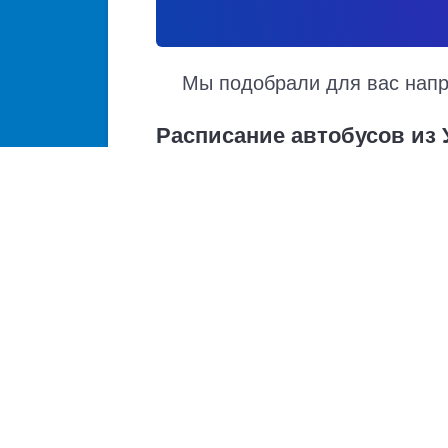
Мы подобрали для вас напра
Расписание автобусов из 
Расписание автобусов Уссурийск – Дальзаво
отправления и прибытия. Автобусы из Уссу
Доступен также график движения, точная с
Купить билет из Уссурийска
Уссурийск - Владивосток
Уссурийск - Арсеньев
Уссурийск - Находка
Уссурийск - Артём
Уссурийск - Хабаровск