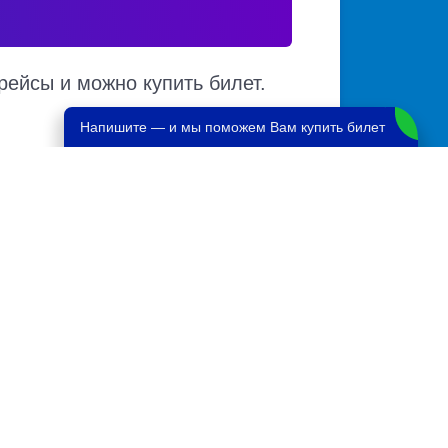
рейсы и можно купить билет.
Напишите — и мы поможем Вам купить билет
чии мест в автобусе, автовокзалы
ких автовокзалов по различным маршрутам.
те.
йск
861 руб.
5670 руб.