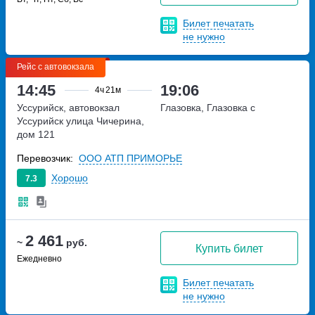
Билет печатать
не нужно
Рейс с автовокзала
14:45
19:06
4ч
21м
Уссурийск, автовокзал
Глазовка, Глазовка с
Уссурийск
улица Чичерина,
дом 121
Перевозчик:
OOO АТП ПРИМОРЬЕ
Хорошо
7.3
2 461
~
руб.
Купить билет
Ежедневно
Билет печатать
не нужно