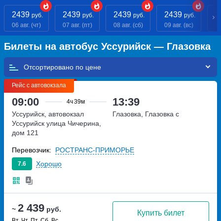
2439
2439
2439
2439
2
руб.
руб.
руб.
руб.
06 авг. (чт)
07 авг. (пт)
08 авг. (сб)
09 авг. (вс)
10
Билеты на автобус Уссурийск — Глазовка
Отсортировано по
Рейс с автовокзала
09:00
13:39
4ч
39м
Уссурийск, автовокзал
Глазовка, Глазовка с
Уссурийск
улица Чичерина,
дом 121
Перевозчик:
РОСТРАНС-ПРИМОРЬЕ
Хорошо
7.6
2 439
~
руб.
Купить билет
Вт, Чт, Пт, Сб, Вс