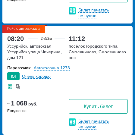
Билет печатать
не нужно
Рейс с автовокзала
08:20
11:12
2ч
52м
Уссурийск, автовокзал
посёлок городского типа
Уссурийск
улица Чичерина,
Смоляниново, Смоляниново
дом 121
пос
Перевозчик:
Автоколонна 1273
Очень хорошо
8.4
1 068
~
руб.
Купить билет
Ежедневно
Билет печатать
не нужно