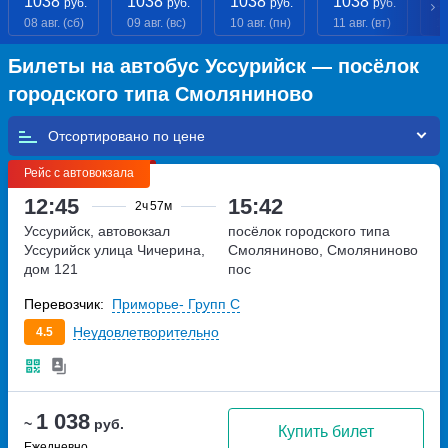
1038
1038
1038
1038
1
руб.
руб.
руб.
руб.
08 авг. (сб)
09 авг. (вс)
10 авг. (пн)
11 авг. (вт)
12
Билеты на автобус Уссурийск — посёлок
городского типа Смоляниново
Отсортировано по
Рейс с автовокзала
12:45
15:42
2ч
57м
Уссурийск, автовокзал
посёлок городского типа
Уссурийск
улица Чичерина,
Смоляниново, Смоляниново
дом 121
пос
Перевозчик:
Приморье- Групп С
Неудовлетворительно
4.5
1 038
~
руб.
Купить билет
Ежедневно