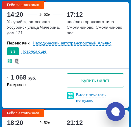
Рейс с автовокзала
14:20
17:12
2ч
52м
Уссурийск, автовокзал
посёлок городского типа
Уссурийск
улица Чичерина,
Смоляниново, Смоляниново
дом 121
пос
Перевозчик:
Находкинский автотранспортный Альянс
Потрясающе
8.9
1 068
~
руб.
Купить билет
Ежедневно
Билет печатать
не нужно
Рейс с автовокзала
18:20
21:12
2ч
52м
Уссурийск, автовокзал
посёлок городского типа