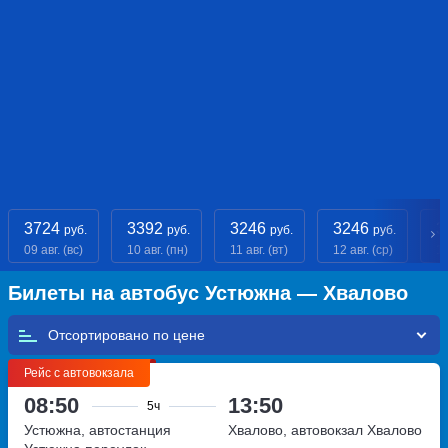
3724
3392
3246
3246
3
руб.
руб.
руб.
руб.
09 авг. (вс)
10 авг. (пн)
11 авг. (вт)
12 авг. (ср)
13
Билеты на автобус Устюжна — Хвалово
Отсортировано по
Рейс с автовокзала
08:50
13:50
5ч
Устюжна, автостанция
Хвалово, автовокзал Хвалово