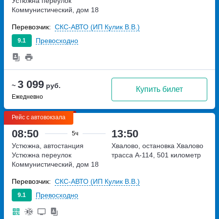
Устюжна
переулок
Коммунистический, дом 18
Перевозчик:
СКС-АВТО (ИП Кулик В.В.)
Превосходно
9.1
3 099
~
руб.
Купить билет
Ежедневно
Рейс с автовокзала
08:50
13:50
5ч
Устюжна, автостанция
Хвалово, остановка Хвалово
Устюжна
переулок
трасса А-114, 501 километр
Коммунистический, дом 18
Перевозчик:
СКС-АВТО (ИП Кулик В.В.)
Превосходно
9.1