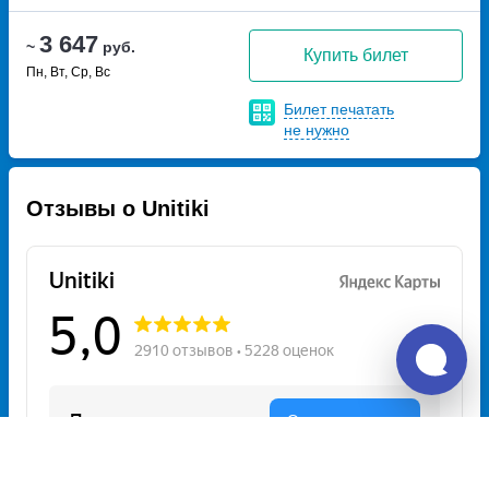
3 647
~
руб.
Купить билет
Пн, Вт, Ср, Вс
Билет печатать
не нужно
Отзывы о Unitiki